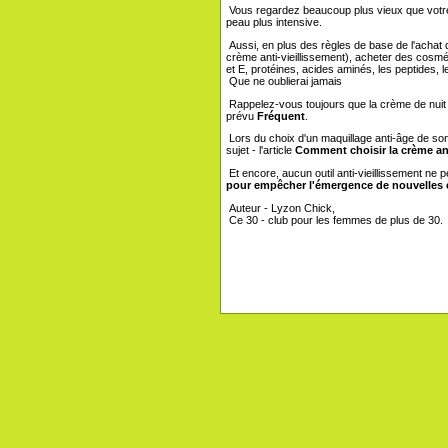
Vous regardez beaucoup plus vieux que votre 
peau plus intensive.
Aussi, en plus des règles de base de l'achat des
crème anti-vieillissement), acheter des cosmé
et E, protéines, acides aminés, les peptides,
Que ne oublierai jamais
Rappelez-vous toujours que la crème de nuit
prévu
Fréquent
.
Lors du choix d'un maquillage anti-âge de son
sujet - l'article
Comment choisir la crème ant
Et encore, aucun outil anti-vieillissement ne p
pour empêcher l'émergence de nouvelles e
Auteur - Lyzon Chick,
Ce 30 - club pour les femmes de plus de 30.