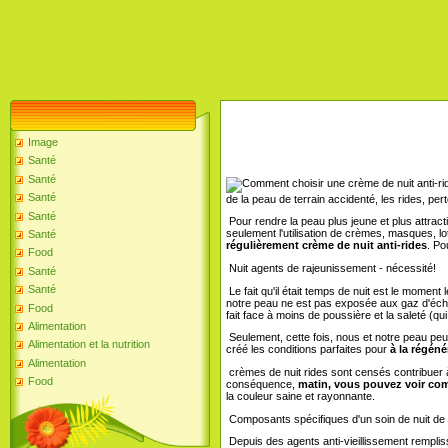
Image
Santé
Santé
Santé
de la peau de terrain accidenté, les rides, perte 
Santé
Pour rendre la peau plus jeune et plus attractif
seulement l'utilisation de crèmes, masques, lo
Santé
régulièrement crème de nuit anti-rides
. Po
Food
Nuit agents de rajeunissement - nécessité!
Santé
Santé
Le fait qu'il était temps de nuit est le moment 
notre peau ne est pas exposée aux gaz d'éch
Food
fait face à moins de poussière et la saleté (qui,
Alimentation
Seulement, cette fois, nous et notre peau peu
Alimentation et la nutrition
créé les conditions parfaites pour
à la régéné
Alimentation
crèmes de nuit rides sont censés contribuer à
Food
conséquence,
matin, vous pouvez voir com
la couleur saine et rayonnante.
Composants spécifiques d'un soin de nuit de 
Depuis des agents anti-vieillissement rempliss