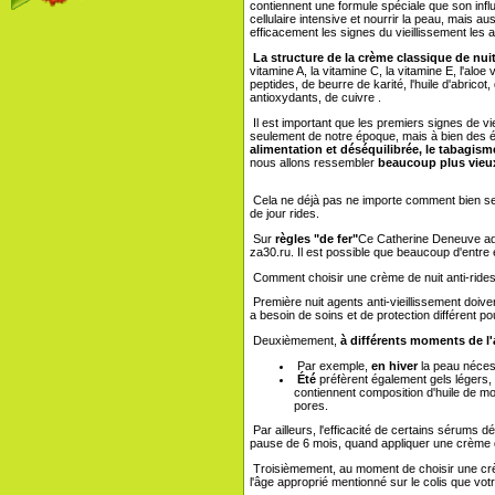
contiennent une formule spéciale que son inf
cellulaire intensive et nourrir la peau, mais auss
efficacement les signes du vieillissement les a
La structure de la crème classique de nuit
vitamine A, la vitamine C, la vitamine E, l'aloe ver
peptides, de beurre de karité, l'huile d'abrico
antioxydants, de cuivre .
Il est important que les premiers signes de v
seulement de notre époque, mais à bien des 
alimentation et déséquilibrée, le tabagism
nous allons ressembler
beaucoup plus vieux
Cela ne déjà pas ne importe comment bien se o
de jour rides.
Sur
règles "de fer"
Ce Catherine Deneuve adh
za30.ru. Il est possible que beaucoup d'entre 
Comment choisir une crème de nuit anti-ride
Première nuit agents anti-vieillissement doiven
a besoin de soins et de protection différent 
Deuxièmement,
à différents moments de l
Par exemple,
en hiver
la peau nécessi
Été
préfèrent également gels légers, f
contiennent composition d'huile de m
pores.
Par ailleurs, l'efficacité de certains sérums
pause de 6 mois, quand appliquer une crème de
Troisièmement, au moment de choisir une crè
l'âge approprié mentionné sur le colis que vot