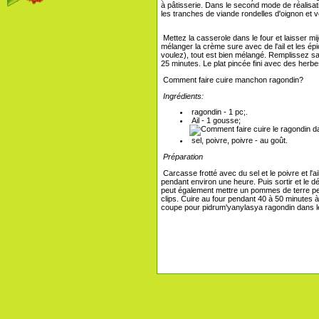
à pâtisserie. Dans le second mode de réalisa
les tranches de viande rondelles d'oignon et ve
Mettez la casserole dans le four et laisser mi
mélanger la crème sure avec de l'ail et les 
voulez), tout est bien mélangé. Remplissez sa
25 minutes. Le plat pincée fini avec des herbes 
Comment faire cuire manchon ragondin?
Ingrédients:
ragondin - 1 pc;.
Ail - 1 gousse;
sel, poivre, poivre - au goût.
Préparation
Carcasse frotté avec du sel et le poivre et l'a
pendant environ une heure. Puis sortir et le 
peut également mettre un pommes de terre p
clips. Cuire au four pendant 40 à 50 minutes 
coupe pour pidrum'yanylasya ragondin dans le