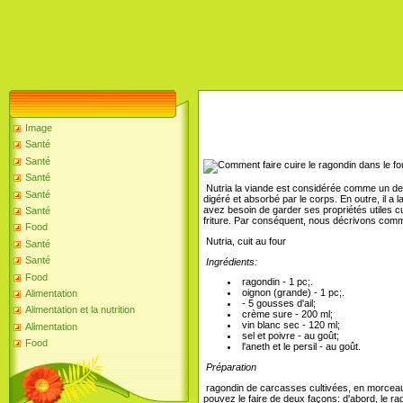
Image
Santé
Santé
Santé
Nutria la viande est considérée comme un des 
Santé
digéré et absorbé par le corps. En outre, il a l
avez besoin de garder ses propriétés utiles 
Santé
friture. Par conséquent, nous décrivons comme
Food
Nutria, cuit au four
Santé
Santé
Ingrédients:
Food
ragondin - 1 pc;.
oignon (grande) - 1 pc;.
Alimentation
- 5 gousses d'ail;
Alimentation et la nutrition
crème sure - 200 ml;
vin blanc sec - 120 ml;
Alimentation
sel et poivre - au goût;
Food
l'aneth et le persil - au goût.
Préparation
ragondin de carcasses cultivées, en morceaux,
pouvez le faire de deux façons: d'abord, le ra