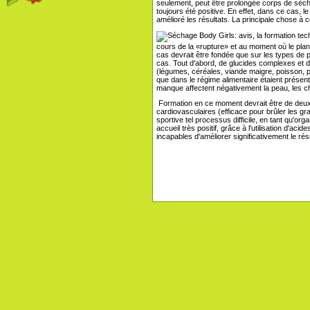
seulement, peut être prolongée corps de sécha
toujours été positive. En effet, dans ce cas,
amélioré les résultats. La principale chose à
cours de la «rupture» et au moment où le plan
cas devrait être fondée que sur les types de
cas. Tout d'abord, de glucides complexes et d
(légumes, céréales, viande maigre, poisson, po
que dans le régime alimentaire étaient présen
manque affectent négativement la peau, les che
Formation en ce moment devrait être de deux 
cardiovasculaires (efficace pour brûler les gra
sportive tel processus difficile, en tant qu'or
accueil très positif, grâce à l'utilisation d'ac
incapables d'améliorer significativement le résu