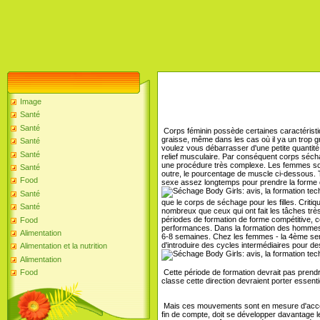
Image
Santé
Santé
Corps féminin possède certaines caractéristiq
graisse, même dans les cas où il ya un trop gr
Santé
voulez vous débarrasser d'une petite quantité
Santé
relief musculaire. Par conséquent corps séchage
une procédure très complexe. Les femmes son
Santé
outre, le pourcentage de muscle ci-dessous. To
Food
sexe assez longtemps pour prendre la forme d
Santé
que le corps de séchage pour les filles. Critiq
Santé
nombreux que ceux qui ont fait les tâches trè
périodes de formation de forme compétitive, c
Food
performances. Dans la formation des hommes 
Alimentation
6-8 semaines. Chez les femmes - la 4ème semai
d'introduire des cycles intermédiaires pour d
Alimentation et la nutrition
Alimentation
Food
Cette période de formation devrait pas prendr
classe cette direction devraient porter essent
Mais ces mouvements sont en mesure d'accélé
fin de compte, doit se développer davantage l