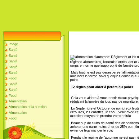
Image
Santé
Santé
Santé
régimes alimentaires, l'exercice exténuant et la 
corps en forme que inapproprié de l'année pr
Santé
Mais tout ne est pas désespérée! alimentation
Santé
améliorer la forme. Voici quelques conseils su
Food
poids.
Santé
12 règles pour aider à perdre du poids
Santé
Food
Cela vous aidera à vous sentir mieux physiqu
Alimentation
réduisant la lumière du jour, pas de nourriture
Alimentation et la nutrition
En Septembre et Octobre, de nombreux fruit
citrouilles, les carottes, le chou. Venir avec ces
Alimentation
excellent moyen de prendre votre soirée.
Food
Beaucoup de clubs de santé des dispositions 
acheter une carte moins cher de 25% ou même
éviter de trop manger le soir.
Pendant le régime de l'automne ne est pas n