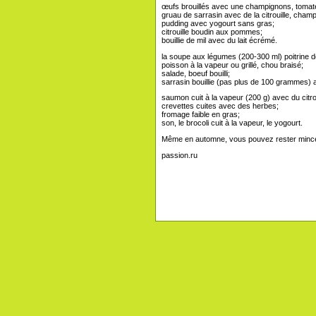
œufs brouillés avec une champignons, tomate
gruau de sarrasin avec de la citrouille, cham
pudding avec yogourt sans gras;
citrouille boudin aux pommes;
bouillie de mil avec du lait écrémé.
la soupe aux légumes (200-300 ml) poitrine de
poisson à la vapeur ou grillé, chou braisé;
salade, boeuf bouilli;
sarrasin bouillie (pas plus de 100 grammes)
saumon cuit à la vapeur (200 g) avec du citr
crevettes cuites avec des herbes;
fromage faible en gras;
son, le brocoli cuit à la vapeur, le yogourt.
Même en automne, vous pouvez rester mince et
passion.ru