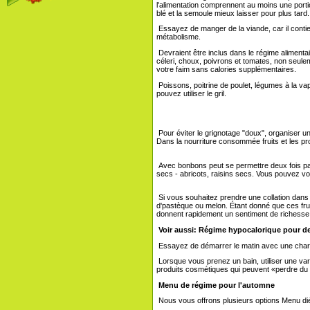
l'alimentation comprennent au moins une portion
blé et la semoule mieux laisser pour plus tard.
Essayez de manger de la viande, car il contie
métabolisme.
Devraient être inclus dans le régime aliment
céleri, choux, poivrons et tomates, non seule
votre faim sans calories supplémentaires.
Poissons, poitrine de poulet, légumes à la va
pouvez utiliser le gril.
Pour éviter le grignotage "doux", organiser un d
Dans la nourriture consommée fruits et les prod
Avec bonbons peut se permettre deux fois pa
secs - abricots, raisins secs. Vous pouvez vous
Si vous souhaitez prendre une collation dans
d'pastèque ou melon. Étant donné que ces fru
donnent rapidement un sentiment de richesse
Voir aussi:
Régime hypocalorique pour d
Essayez de démarrer le matin avec une charg
Lorsque vous prenez un bain, utiliser une var
produits cosmétiques qui peuvent «perdre du p
Menu de régime pour l'automne
Nous vous offrons plusieurs options Menu dié