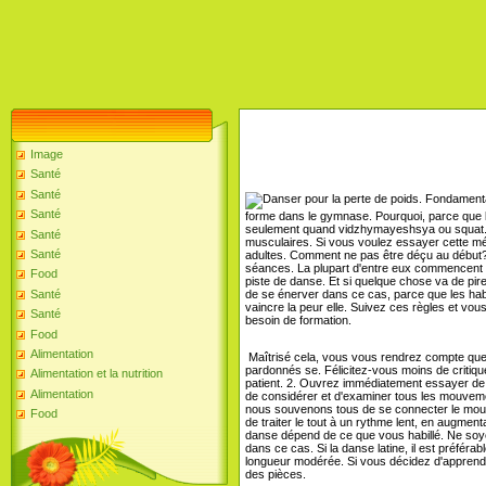
Image
Santé
Santé
Fondamentale
Santé
forme dans le gymnase. Pourquoi, parce que l
seulement quand vidzhymayeshsya ou squat. 
Santé
musculaires. Si vous voulez essayer cette mé
Santé
adultes. Comment ne pas être déçu au début? 
séances. La plupart d'entre eux commencent à
Food
piste de danse. Et si quelque chose va de pire
de se énerver dans ce cas, parce que les habi
Santé
vaincre la peur elle. Suivez ces règles et vou
Santé
besoin de formation.
Food
Alimentation
Maîtrisé cela, vous vous rendrez compte que
pardonnés se. Félicitez-vous moins de critiqu
Alimentation et la nutrition
patient. 2. Ouvrez immédiatement essayer de
Alimentation
de considérer et d'examiner tous les mouveme
nous souvenons tous de se connecter le mou
Food
de traiter le tout à un rythme lent, en augme
danse dépend de ce que vous habillé. Ne soye
dans ce cas. Si la danse latine, il est préféra
longueur modérée. Si vous décidez d'apprendre
des pièces.