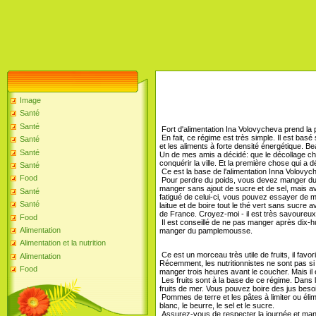
Image
Santé
Santé
Fort d'alimentation Ina Volovycheva prend la 
En fait, ce régime est très simple. Il est basé 
Santé
et les aliments à forte densité énergétique. 
Santé
Un de mes amis a décidé: que le décollage ch
conquérir la ville. Et la première chose qui a 
Santé
Ce est la base de l'alimentation Inna Volovyc
Food
Pour perdre du poids, vous devez manger du po
manger sans ajout de sucre et de sel, mais a
Santé
fatigué de celui-ci, vous pouvez essayer de ma
Santé
laitue et de boire tout le thé vert sans sucr
de France. Croyez-moi - il est très savoureu
Food
Il est conseillé de ne pas manger après dix-
Alimentation
manger du pamplemousse.
Alimentation et la nutrition
Ce est un morceau très utile de fruits, il favori
Alimentation
Récemment, les nutritionnistes ne sont pas si
Food
manger trois heures avant le coucher. Mais il e
Les fruits sont à la base de ce régime. Dans
fruits de mer. Vous pouvez boire des jus beso
Pommes de terre et les pâtes à limiter ou élimin
blanc, le beurre, le sel et le sucre.
Assurez-vous de respecter la journée et man