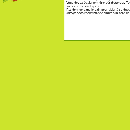
Vous devez également être sûr d'exercer. Tout
poids et raffermir la peau.
Randonnée dans le bain pour aider à se débar
Volovycheva recommande d'aller à la salle de