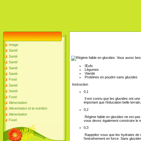
Image
Santé
Santé
Vous aurez bes
Santé
Œufs
Santé
Légumes
Viande
Santé
Protéines en poudre sans glucides
Food
Instruction
Santé
Santé
0,1
Food
Il est connu que les glucides ont une 
important que l'éducation belle terrai
Alimentation
Alimentation et la nutrition
0,2
Alimentation
Régime faible en glucides ne est pas 
Food
vous devez également construire le m
0,3
Rappelez-vous que les hydrates de ca
l'entraînement en force. Sans glucide