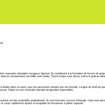
oin
très mauvaise réputation ravageurs figurent. Ils contribuent à la formation de l'excès de grai
n, doivent constamment surveiller votre poids. Tout le temps vous devez suivre la graisse idéa
si limitée dans ce sport, pour les personnes menant une vie normale. La ligne de fond est que,
uscle. Faites-en une restriction absolue de glucides impossibles.
rbone ont des propriétés anabolisants, ils sont énormes sources d'énergie. Cela vous permet
s le corps rapidement épuisé et incapable de fonctionner à pleine capacité.