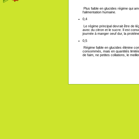
Plus faible en glucides régime qui am
l'alimentation humaine.
0,4
Le régime principal devrait être de 
avec du citron et le sucre. Il est co
journée à manger oeuf dur, la protéine
0,5
Régime faible en glucides élimine co
consommés, mais en quantités limitée
de faim, ne petites collations, le mei