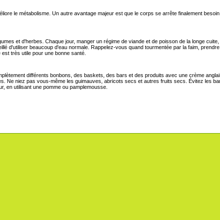
éliore le métabolisme. Un autre avantage majeur est que le corps se arrête finalement besoin d
légumes et d'herbes. Chaque jour, manger un régime de viande et de poisson de la longe cuit
nseillé d'utiliser beaucoup d'eau normale. Rappelez-vous quand tourmentée par la faim, prendr
 est très utile pour une bonne santé.
mplètement différents bonbons, des baskets, des bars et des produits avec une crème anglai
s. Ne niez pas vous-même les guimauves, abricots secs et autres fruits secs. Évitez les ban
lleur, en utilisant une pomme ou pamplemousse.