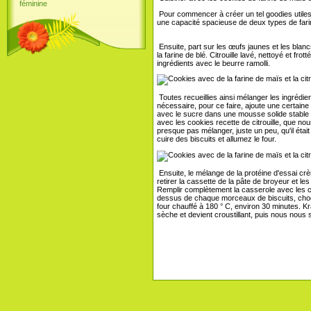
féminine
Pour commencer à créer un tel goodies utiles, 
une capacité spacieuse de deux types de farin
Ensuite, part sur les œufs jaunes et les blancs
la farine de blé. Citrouille lavé, nettoyé et fr
ingrédients avec le beurre ramolli.
Toutes recueillies ainsi mélanger les ingrédient
nécessaire, pour ce faire, ajoute une certaine 
avec le sucre dans une mousse solide stable e
avec les cookies recette de citrouille, que no
presque pas mélanger, juste un peu, qu'il étai
cuire des biscuits et allumez le four.
Ensuite, le mélange de la protéine d'essai c
retirer la cassette de la pâte de broyeur et 
Remplir complètement la casserole avec les co
dessus de chaque morceaux de biscuits, choc
four chauffé à 180 ° C, environ 30 minutes. Kr
sèche et devient croustillant, puis nous nous 