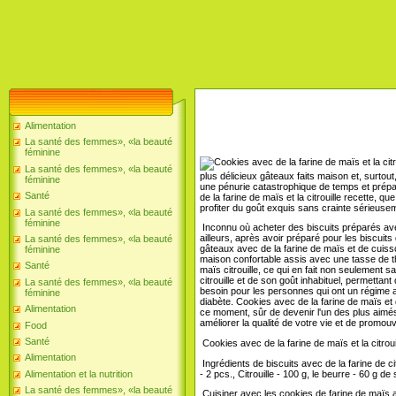
Alimentation
La santé des femmes», «la beauté
féminine
La santé des femmes», «la beauté
plus délicieux gâteaux faits maison et, surtout
féminine
une pénurie catastrophique de temps et prép
Santé
de la farine de maïs et la citrouille recette,
profiter du goût exquis sans crainte sérieus
La santé des femmes», «la beauté
féminine
Inconnu où acheter des biscuits préparés avec 
ailleurs, après avoir préparé pour les biscuit
La santé des femmes», «la beauté
gâteaux avec de la farine de maïs et de cuisso
féminine
maison confortable assis avec une tasse de th
Santé
maïs citrouille, ce qui en fait non seulement 
citrouille et de son goût inhabituel, permett
La santé des femmes», «la beauté
besoin pour les personnes qui ont un régime ali
féminine
diabète. Cookies avec de la farine de maïs et 
Alimentation
ce moment, sûr de devenir l'un des plus aimé
améliorer la qualité de votre vie et de promouv
Food
Santé
Cookies avec de la farine de maïs et la citrouil
Alimentation
Ingrédients de biscuits avec de la farine de ci
- 2 pcs., Citrouille - 100 g, le beurre - 60 g d
Alimentation et la nutrition
La santé des femmes», «la beauté
Cuisiner avec les cookies de farine de maïs av