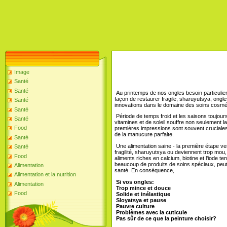
Image
Santé
Santé
Au printemps de nos ongles besoin particulier At
façon de restaurer fragile, sharuyutsya, ongles
Santé
innovations dans le domaine des soins cosmé
Santé
Période de temps froid et les saisons toujour
Santé
vitamines et de soleil souffre non seulement l
Food
premières impressions sont souvent cruciales 
de la manucure parfaite.
Santé
Une alimentation saine - la première étape ver
Santé
fragilité, sharuyutsya ou deviennent trop mou,
Food
aliments riches en calcium, biotine et l'iode t
beaucoup de produits de soins spéciaux, peu
Alimentation
santé. En conséquence,
Alimentation et la nutrition
Si vos ongles:
Alimentation
Trop mince et douce
Food
Solide et inélastique
Sloyatsya et pause
Pauvre culture
Problèmes avec la cuticule
Pas sûr de ce que la peinture choisir?