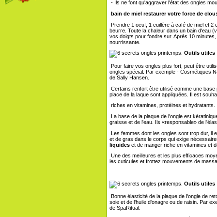
- Ils ne font qu'aggraver l'état des ongles mo
bain de miel restaurer votre force de clou
Prendre 1 oeuf, 1 cuillère à café de miel et 2 cui
beurre. Toute la chaleur dans un bain d'eau 
vos doigts pour fondre sur. Après 10 minutes,
nourrissante.
Outils utiles
Pour faire vos ongles plus fort, peut être util
ongles spécial. Par exemple - Cosmétiques Nai
de Sally Hansen.
Certains renfort être utilisé comme une base pou
place de la laque sont appliquées. Il est souh
riches en vitamines, protéines et hydratants.
La base de la plaque de l'ongle est kératiniq
graisse et de l'eau. Ils «responsable» de l'élast
Les femmes dont les ongles sont trop dur, il e
et de gras dans le corps qui exige nécessai
liquides
et de manger riche en vitamines et d
Une des meilleures et les plus efficaces moyen
les cuticules et frottez mouvements de mass
Outils utiles
Bonne élasticité de la plaque de l'ongle de ret
soie et de l'huile d'onagre ou de raisin. Par e
de SpaRitual.