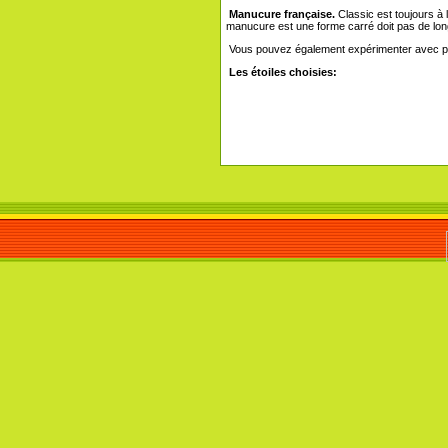
Manucure française.
Classic est toujours à 
manucure est une forme carré doit pas de lon
Vous pouvez également expérimenter avec pal
Les étoiles choisies: