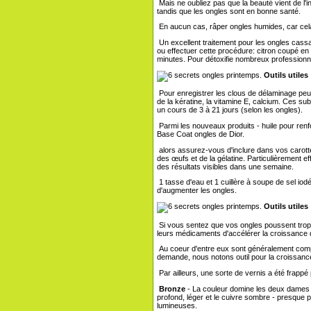
Mais ne oubliez pas que la beauté vient de l'in
tandis que les ongles sont en bonne santé.
En aucun cas, râper ongles humides, car cela
Un excellent traitement pour les ongles cassant
ou effectuer cette procédure: citron coupé en
minutes. Pour détoxifie nombreux professionne
Outils utiles
Pour enregistrer les clous de délaminage peu
de la kératine, la vitamine E, calcium. Ces subs
un cours de 3 à 21 jours (selon les ongles).
Parmi les nouveaux produits - huile pour renf
Base Coat ongles de Dior.
alors assurez-vous d'inclure dans vos carottes 
des œufs et de la gélatine. Particulièrement 
des résultats visibles dans une semaine.
1 tasse d'eau et 1 cuillère à soupe de sel io
d'augmenter les ongles.
Outils utiles
Si vous sentez que vos ongles poussent trop
leurs médicaments d'accélérer la croissance
Au coeur d'entre eux sont généralement comp
demande, nous notons outil pour la croissance
Par ailleurs, une sorte de vernis a été frappé
Bronze
- La couleur domine les deux dames 
profond, léger et le cuivre sombre - presque p
lumineuses.