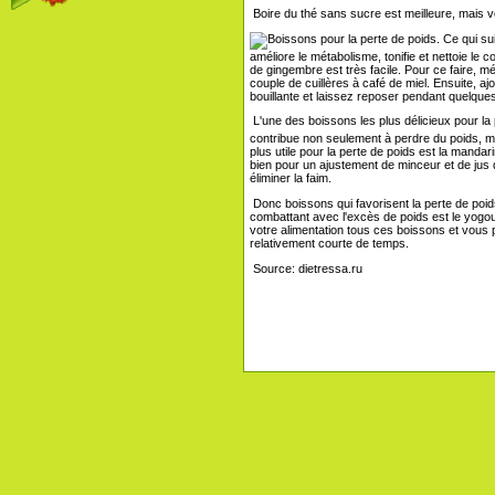
Boire du thé sans sucre est meilleure, mais 
Ce qui suit
améliore le métabolisme, tonifie et nettoie le 
de gingembre est très facile. Pour ce faire, 
couple de cuillères à café de miel. Ensuite, aj
bouillante et laissez reposer pendant quelques
L'une des boissons les plus délicieux pour la 
contribue non seulement à perdre du poids, ma
plus utile pour la perte de poids est la mand
bien pour un ajustement de minceur et de jus d
éliminer la faim.
Donc boissons qui favorisent la perte de poid
combattant avec l'excès de poids est le yogourt,
votre alimentation tous ces boissons et vous
relativement courte de temps.
Source: dietressa.ru