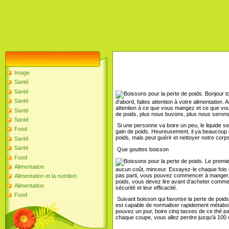
Image
Santé
Santé
Bonjour to
Santé
d'abord, faites attention à votre alimentation. 
attention à ce que vous mangez et ce que vous
Santé
de poids, plus nous buvons, plus nous serons 
Santé
Si une personne va boire un peu, le liquide se
Food
gain de poids. Heureusement, il ya beaucoup
poids, mais peut guérir et nettoyer notre corp
Santé
Santé
Que gouttes boisson
Food
Le premier
Alimentation
aucun coût, minceur. Essayez-le chaque fois q
pas parti, vous pouvez commencer à manger.
Alimentation et la nutrition
poids, vous devez lire avant d'acheter commen
Alimentation
sécurité et leur efficacité.
Food
Suivant boisson qui favorise la perte de poid
est capable de normaliser rapidement métabol
pouvez un jour, boire cinq tasses de ce thé pa
chaque coupe, vous allez perdre jusqu'à 100 c