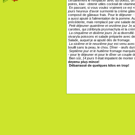
certainement le remplacer avec du boeuf), un c
poires, kiwi - obtenir utiles cocktail de vitamin
En passant, si vous voulez vraiment ce est «inut
jours
heureux d'avoir surmonté la crème gâtea
composé de gâteaux frais. Pour le déjeuner - l
a aussi ajouté à l'alimentation de la pomme. 
précédente, mais remplacé par une salade de f
Petit déjeuner quatrième et onzième jour
Je a
carottes, qui zdribnyla prysmachyla et la crè
La cinquième et dixième jours
Je ai diversifié
otvaryla poissons et salade préparée avec d
Salade, auquel je ai ajouté dés de fromage.
La sixième et le neuvième jour
est venu avec d
bouilli sans la peau, le chou. Dîner - œufs dur
Septième jour et le huitième
fromage marquée p
- pour le déjeuner et pour le dîner un couple 
Bien sûr,
14 jours
Il était impatient de monter 
devenu plus mince!
Débarrassé de quelques kilos en trop!