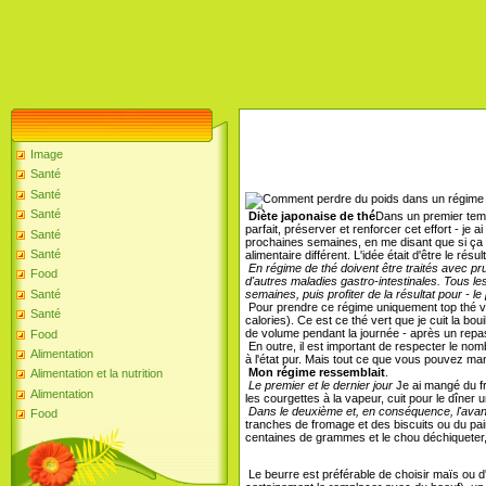
Image
Santé
Santé
Santé
Diète japonaise de thé
Dans un premier tem
parfait, préserver et renforcer cet effort - je 
Santé
prochaines semaines, en me disant que si ça
Santé
alimentaire différent. L'idée était d'être le ré
En régime de thé doivent être traités avec pr
Food
d'autres maladies gastro-intestinales. Tous 
semaines, puis profiter de la résultat pour - 
Santé
Pour prendre ce régime uniquement top thé vert
Santé
calories). Ce est ce thé vert que je cuit la boui
de volume pendant la journée - après un repas
Food
En outre, il est important de respecter le nomb
Alimentation
à l'état pur. Mais tout ce que vous pouvez mang
Mon régime ressemblait
.
Alimentation et la nutrition
Le premier et le dernier jour
Je ai mangé du fr
Alimentation
les courgettes à la vapeur, cuit pour le dîner 
Dans le deuxième et, en conséquence, l'avant
Food
tranches de fromage et des biscuits ou du pai
centaines de grammes et le chou déchiqueter, a
Le beurre est préférable de choisir maïs ou d