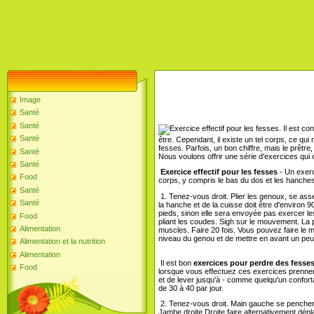
Image
Santé
Santé
Il est con
Santé
être. Cependant, il existe un tel corps, ce qui 
fesses. Parfois, un bon chiffre, mais le prêtr
Santé
Nous voulons offrir une série d'exercices qui
Santé
Exercice effectif pour les fesses
- Un exerc
Food
corps, y compris le bas du dos et les hanches.
Santé
1. Tenez-vous droit. Plier les genoux, se asse
Santé
la hanche et de la cuisse doit être d'environ 9
pieds, sinon elle sera envoyée pas exercer les 
Food
pliant les coudes. Sigh sur le mouvement. La 
Alimentation
muscles. Faire 20 fois. Vous pouvez faire le 
niveau du genou et de mettre en avant un peu
Alimentation et la nutrition
Alimentation
Il est bon
exercices pour perdre des fesse
Food
lorsque vous effectuez ces exercices prennent
et de lever jusqu'à - comme quelqu'un confor
de 30 à 40 par jour.
2. Tenez-vous droit. Main gauche se pencher en
Jambe droite Droite faire alternativement dépla