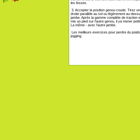
les fesses.
3. Accepter la position genou-coude. Tirez un
droite parallèle au sol ou légèrement au-des
jambe. Après la gamme complète de traction e
mis un pied sur l'autre genou, il ya mener pet
La même - avec l'autre jambe.
Les meilleurs exercices pour perdre du poid
jogging.