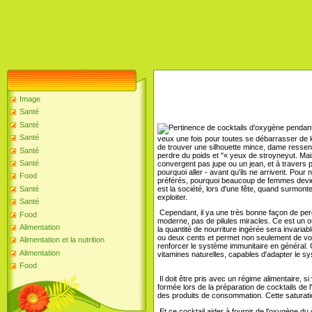
Image
Santé
Santé
Santé
veux une fois pour toutes se débarrasser de k
de trouver une silhouette mince, dame ressenti
Santé
perdre du poids et "« yeux de stroyneyut. Mai
Santé
convergent pas jupe ou un jean, et à travers pl
pourquoi aller - avant qu'ils ne arrivent. Pour 
Food
préférés, pourquoi beaucoup de femmes devienne
est la société, lors d'une fête, quand surmont
Santé
exploiter.
Santé
Cependant, il ya une très bonne façon de perd
Food
moderne, pas de pilules miracles. Ce est un ou
Alimentation
la quantité de nourriture ingérée sera invariabl
ou deux cents et permet non seulement de vou
Alimentation et la nutrition
renforcer le système immunitaire en général. 
Alimentation
vitamines naturelles, capables d'adapter le 
Food
Il doit être pris avec un régime alimentaire,
formée lors de la préparation de cocktails de 
des produits de consommation. Cette saturati
Et ce cocktail aider à fournir de l'oxygène 