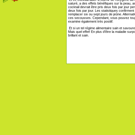
saturé, a des effets bénéfiques sur la peau, 
cocktail devrait être pris deux fois par jour p
deux fois par jour. Les statistiques confirmen
remplacer six ou sept jours de jeûne. Alternat
ces secousses. Cependant, vous pouvez toujou
examine également très positif.
Et si un tel régime alimentaire sain et savoure
Mais quel effet! En plus d'être la maladie surp
brillant et sain.