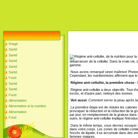
Image
Santé
Santé
Santé
débarrasser de la cellulite. Dans la vraie vie
gamme.
Santé
Nous avons remarqué sinon maîtriser Photosho
Santé
Cependant, les nutritionnistes affirment que le r
Food
Régime anti-cellulite, la première chose - 
Santé
Santé
Régime anti-cellulite a deux objectifs. Tout d
excès, et d'autre part, nettoyé des toxines.
Food
Voir aussi:
Comment serrer la peau après la 
Alimentation
Alimentation et la nutrition
La première étape est de réduire les calories 
provoquer la réduction et la réduction de la 
Alimentation
par jour, en remplacement de la graisse dans 
Food
outre, le régime anti-cellulite implique l'introd
Dans le même temps, vous devriez essayer de r
dans votre corps. Les zones de cellulite contie
l'excès de liquide, il se accumule dans des endr
femmes maigres.