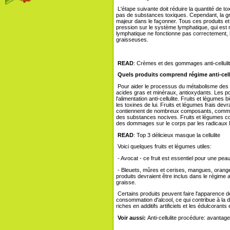
L'étape suivante doit réduire la quantité de tox
pas de substances toxiques. Cependant, la grais
majeur dans le façonner. Tous ces produits et 
pression sur le système lymphatique, qui est 
lymphatique ne fonctionne pas correctement, l
graisseuses.
READ
: Crèmes et des gommages anti-cellulit
Quels produits comprend régime anti-cellul
Pour aider le processus du métabolisme des g
acides gras et minéraux, antioxydants. Les po
l'alimentation anti-cellulite. Fruits et légumes
les toxines de lui. Fruits et légumes frais devrai
contiennent de nombreux composants, comme les
des substances nocives. Fruits et légumes con
des dommages sur le corps par les radicaux li
READ
: Top 3 délicieux masque la cellulite
Voici quelques fruits et légumes utiles:
- Avocat - ce fruit est essentiel pour une peau
- Bleuets, mûres et cerises, mangues, oranges
produits devraient être inclus dans le régime an
graisse.
Certains produits peuvent faire l'apparence de
consommation d'alcool, ce qui contribue à la d
riches en additifs artificiels et les édulcoran
Voir aussi:
Anti-cellulite procédure: avantag