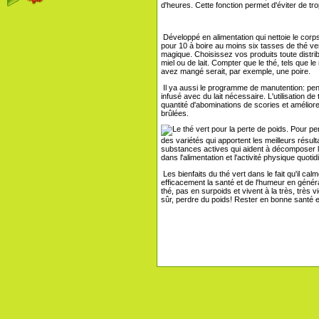
d'heures. Cette fonction permet d'éviter de t
Développé en alimentation qui nettoie le corp
pour 10 à boire au moins six tasses de thé ve
magique. Choisissez vos produits toute distri
miel ou de lait. Compter que le thé, tels que 
avez mangé serait, par exemple, une poire.
Il ya aussi le programme de manutention: penda
infusé avec du lait nécessaire. L'utilisation d
quantité d'abominations de scories et amélior
brûlées.
Pour perd
des variétés qui apportent les meilleurs résult
substances actives qui aident à décomposer la
dans l'alimentation et l'activité physique quot
Les bienfaits du thé vert dans le fait qu'il cal
efficacement la santé et de l'humeur en généra
thé, pas en surpoids et vivent à la très, très v
sûr, perdre du poids! Rester en bonne santé 