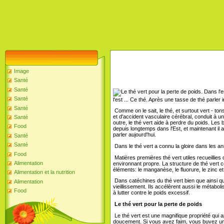
Image
Santé
Santé
Dans l'es
Santé
l'est ... Ce thé. Après une tasse de thé parler 
Santé
Comme on le sait, le thé, et surtout vert - tons
et d'accident vasculaire cérébral, conduit à un
Santé
outre, le thé vert aide à perdre du poids. Les 
Food
depuis longtemps dans l'Est, et maintenant il 
parler aujourd'hui.
Santé
Santé
Dans le thé vert a connu la gloire dans les a
Food
Matières premières thé vert utiles recueillies
Alimentation
environnant propre. La structure de thé vert c
éléments: le manganèse, le fluorure, le zinc e
Alimentation et la nutrition
Dans catéchines du thé vert bien que ainsi qu
Alimentation
vieillissement. Ils accélèrent aussi le métabol
Food
à lutter contre le poids excessif.
Le thé vert pour la perte de poids
Le thé vert est une magnifique propriété qui ap
doucement. Si vous avez faim, vous buvez une 