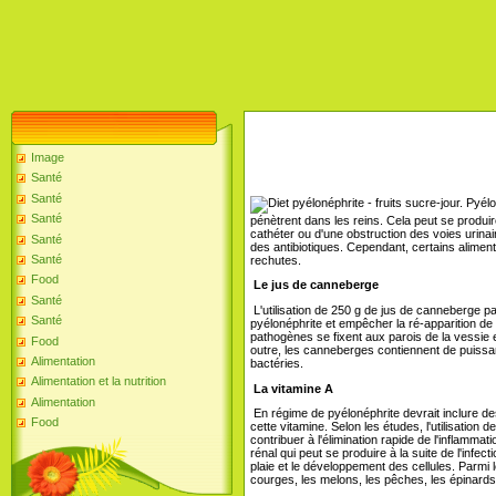
Image
Santé
Santé
Pyélon
Santé
pénètrent dans les reins. Cela peut se produire à
cathéter ou d'une obstruction des voies urinai
Santé
des antibiotiques. Cependant, certains alimenta
Santé
rechutes.
Food
Le jus de canneberge
Santé
L'utilisation de 250 g de jus de canneberge pa
Santé
pyélonéphrite et empêcher la ré-apparition d
pathogènes se fixent aux parois de la vessie 
Food
outre, les canneberges contiennent de puissan
Alimentation
bactéries.
Alimentation et la nutrition
La vitamine A
Alimentation
En régime de pyélonéphrite devrait inclure d
Food
cette vitamine. Selon les études, l'utilisation d
contribuer à l'élimination rapide de l'inflammati
rénal qui peut se produire à la suite de l'infect
plaie et le développement des cellules. Parmi
courges, les melons, les pêches, les épinards 