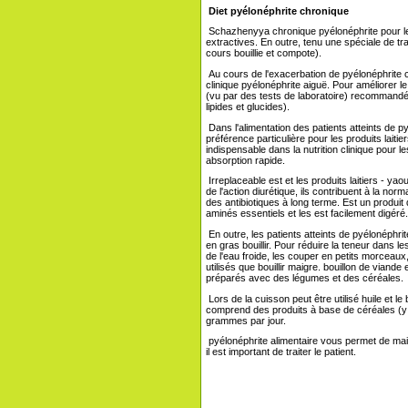
Diet pyélonéphrite chronique
Schazhenyya chronique pyélonéphrite pour le 
extractives. En outre, tenu une spéciale de t
cours bouillie et compote).
Au cours de l'exacerbation de pyélonéphrite 
clinique pyélonéphrite aiguë. Pour améliorer le 
(vu par des tests de laboratoire) recommandée
lipides et glucides).
Dans l'alimentation des patients atteints de py
préférence particulière pour les produits laitier
indispensable dans la nutrition clinique pour le
absorption rapide.
Irreplaceable est et les produits laitiers - yaou
de l'action diurétique, ils contribuent à la norm
des antibiotiques à long terme. Est un produit 
aminés essentiels et les est facilement digér
En outre, les patients atteints de pyélonéphri
en gras bouillir. Pour réduire la teneur dans 
de l'eau froide, les couper en petits morceaux
utilisés que bouillir maigre. bouillon de viand
préparés avec des légumes et des céréales.
Lors de la cuisson peut être utilisé huile et l
comprend des produits à base de céréales (y co
grammes par jour.
pyélonéphrite alimentaire vous permet de main
il est important de traiter le patient.