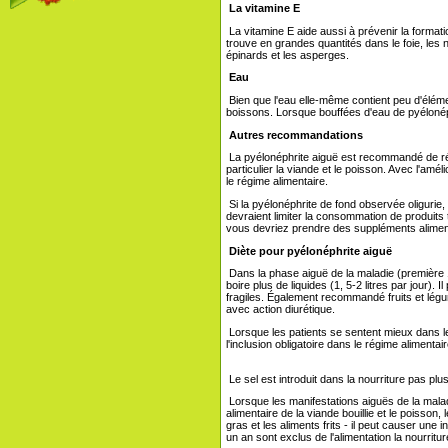
La vitamine E
La vitamine E aide aussi à prévenir la formation
trouve en grandes quantités dans le foie, les n
épinards et les asperges.
Eau
Bien que l'eau elle-même contient peu d'élément
boissons. Lorsque bouffées d'eau de pyélonéph
Autres recommandations
La pyélonéphrite aiguë est recommandé de réd
particulier la viande et le poisson. Avec l'amé
le régime alimentaire.
Si la pyélonéphrite de fond observée oligurie
devraient limiter la consommation de produits 
vous devriez prendre des suppléments aliment
Diète pour pyélonéphrite aiguë
Dans la phase aiguë de la maladie (première 1
boire plus de liquides (1, 5-2 litres par jour). I
fragiles. Également recommandé fruits et légu
avec action diurétique.
Lorsque les patients se sentent mieux dans le 
l'inclusion obligatoire dans le régime alimentai
Le sel est introduit dans la nourriture pas pl
Lorsque les manifestations aiguës de la malad
alimentaire de la viande bouillie et le poisson,
gras et les aliments frits - il peut causer un
un an sont exclus de l'alimentation la nourrit