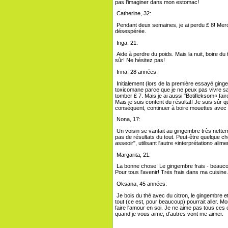
pas l'imaginer dans mon estomac!
Catherine, 32:
Pendant deux semaines, je ai perdu £ 8! Merc
désespérée.
Inga, 21:
Aide à perdre du poids. Mais la nuit, boire du
sûr! Ne hésitez pas!
Irina, 28 années:
Initialement (lors de la première essayé ginge
toxicomane parce que je ne peux pas vivre sa
tomber £ 7. Mais je ai aussi "Botifleksom« fa
Mais je suis content du résultat! Je suis sûr q
conséquent, continuer à boire mouettes avec s
Nona, 17:
Un voisin se vantait au gingembre très netteme
pas de résultats du tout. Peut-être quelque c
asseoir", utilisant l'autre «interprétation» alime
Margarita, 21:
La bonne chose! Le gingembre frais - beaucoup 
Pour tous l'avenir! Très frais dans ma cuisine
Oksana, 45 années:
Je bois du thé avec du citron, le gingembre et 
tout (ce est, pour beaucoup) pourrait aller. Mo
faire l'amour en soi. Je ne aime pas tous ce
quand je vous aime, d'autres vont me aimer.