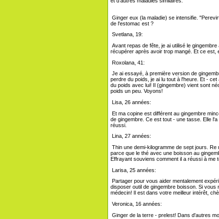
et d'autres maladies similaires.
Ginger eux (la maladie) se intensifie. "Perev
de l'estomac est ?
Svetlana, 19:
Avant repas de fête, je ai utilisé le gingemb
récupérer après avoir trop mangé. Et ce est, en
Roxolana, 41:
Je ai essayé, à première version de gingembre 
perdre du poids, je ai lu tout à l'heure. Et - cet
du poids avec lui! Il (gingembre) vient sont né
poids un peu. Voyons!
Lisa, 26 années:
Et ma copine est différent au gingembre mince. 
de gingembre. Ce est tout - une tasse. Elle l
réussi.
Lina, 27 années:
Thin une demi-kilogramme de sept jours. Re ne
parce que le thé avec une boisson au gingemb
Effrayant souviens comment il a réussi à me 
Larisa, 25 années:
Partager pour vous aider mentalement expérienc
disposer outil de gingembre boisson. Si vous n
médecin! Il est dans votre meilleur intérêt, chè
Veronica, 16 années:
Ginger de la terre - prelest! Dans d'autres m