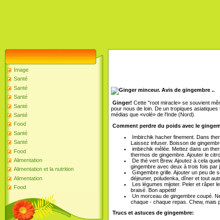
Image
Santé
Santé
Santé
Ginger!
Cette "root miracle» se souvient mê
Santé
pour nous de loin. De un tropiques asiatiques
médias que «volé» de l'Inde (Nord).
Santé
Food
Comment perdre du poids avec le ginge
Santé
Imbirchik hacher finement. Dans therm
Santé
Laissez infuser. Boisson de gingembre
imbirchik mêlée. Mettez dans un ther
Food
thermos de gingembre. Ajouter le citron
Alimentation
De thé vert Brew. Ajoutez à cela que
gingembre avec deux à trois fois par j
Alimentation et la nutrition
Gingembre grille. Ajouter un peu de se
déjeuner, poludenka, dîner et tout au
Alimentation
Les légumes mijoter. Peler et râper l
Food
braisé. Bon appétit!
Un morceau de gingembre coupé. Ne
chaque - chaque repas. Chew, mais 
Trucs et astuces de gingembre: