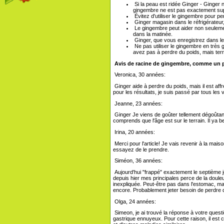
Si la peau est ridée Ginger - Ginger
gingembre ne est pas exactement sup
Évitez d'utiliser le gingembre pour per
Ginger magasin dans le réfrigérateur
Le gingembre peut aider non seuleme
dans la matinée.
Ginger, que vous enregistrez dans le 
Ne pas utiliser le gingembre en très g
avez pas à perdre du poids, mais terr
Avis de racine de gingembre, comme un pr
Veronica, 30 années:
Ginger aide à perdre du poids, mais il est affr
pour les résultats, je suis passé par tous les 
Jeanne, 23 années:
Ginger Je viens de goûter tellement dégoûtant
comprends que l'âge est sur le terrain. Il ya 
Irina, 20 années:
Merci pour l'article! Je vais revenir à la mai
essayez de le prendre.
Siméon, 36 années:
Aujourd'hui "frappé" exactement le septième 
depuis hier mes principales perce de la douleu
inexpliquée. Peut-être pas dans l'estomac, mais
encore. Probablement jeter besoin de perdr
Olga, 24 années:
Simeon, je ai trouvé la réponse à votre questi
gastrique ennuyeux. Pour cette raison, il est c