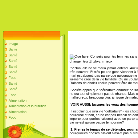
Image
Santé
Santé
Santé
changer leur Zhzhyzn mieux.
Santé
"? Non, elle ne se maria jamais entendu Aucu
très souvent. Et très peu de gens viennent à l'
Santé
mari est absent, pas parce que quiconque ne 
Food
lui-même créé de la vie familiale. Ou ne voulai
Raisons de choisir reclus peuvent être de ma
Santé
Santé
Société appris que "célibataire endurci" ne so
ne est tout simplement pas de chance. Mais e
Food
malheureux, beaucoup plus à risque de mala
Alimentation
VOIR AUSSI: lacunes les yeux des homm
Alimentation et la nutrition
Il est clair que si la vie "célibataire" - les 
Alimentation
heureuse et non, ce ne est pas besoin de consei
Food
importe pour quelles raisons) avec un parten
vie ne est qu'une pause temporaire?
1. Prenez le temps de se détendre, pour a
pourquoi les choses allaient ainsi et pas autr