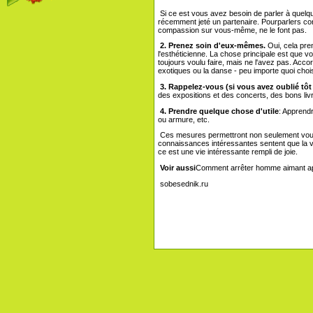
Si ce est vous avez besoin de parler à quelqu
récemment jeté un partenaire. Pourparlers co
compassion sur vous-même, ne le font pas.
2. Prenez soin d'eux-mêmes.
Oui, cela pre
l'esthéticienne. La chose principale est que v
toujours voulu faire, mais ne l'avez pas. Acc
exotiques ou la danse - peu importe quoi choisi
3. Rappelez-vous (si vous avez oublié tôt 
des expositions et des concerts, des bons livr
4. Prendre quelque chose d'utile
: Apprend
ou armure, etc.
Ces mesures permettront non seulement vous p
connaissances intéressantes sentent que la vi
ce est une vie intéressante rempli de joie.
Voir aussi
Comment arrêter homme aimant ap
sobesednik.ru