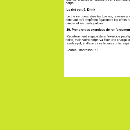
corps.
Le thé vert 9. Drink
Le thé vert neutralise les toxines, favorise un
constaté qu'il empêche également les effets s
cancer et les cardiopathies.
10. Prendre des exercices de renforcemen
Régulièrement engagé dans l'exercice pacifiqu
poids, mais votre corps va fixer une charge lo
razohreyut, et d'exercices légers sur la respira
Source: Inopressa.Ru