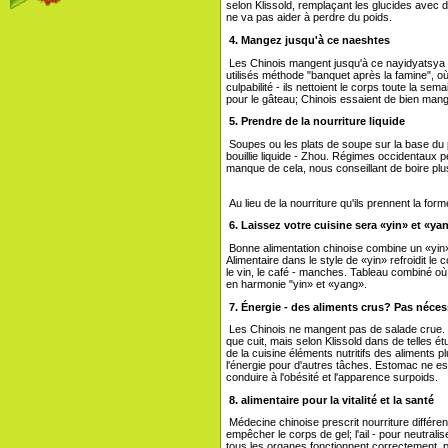
selon Klissold, remplaçant les glucides avec 
ne va pas aider à perdre du poids.
4. Mangez jusqu'à ce naeshtes
Les Chinois mangent jusqu'à ce nayidyatsya 
utilisés méthode "banquet après la famine", où
culpabilité - ils nettoient le corps toute la sem
pour le gâteau; Chinois essaient de bien manger
5. Prendre de la nourriture liquide
Soupes ou les plats de soupe sur la base du
bouillie liquide - Zhou. Régimes occidentaux p
manque de cela, nous conseillant de boire plus
Au lieu de la nourriture qu'ils prennent la form
6. Laissez votre cuisine sera «yin» et «ya
Bonne alimentation chinoise combine un «yin» 
Alimentaire dans le style de «yin» refroidit le 
le vin, le café - manches. Tableau combiné où
en harmonie "yin» et «yang».
7. Énergie - des aliments crus? Pas néce
Les Chinois ne mangent pas de salade crue. 
que cuit, mais selon Klissold dans de telles 
de la cuisine éléments nutritifs des aliments 
l'énergie pour d'autres tâches. Estomac ne est
conduire à l'obésité et l'apparence surpoids.
8. alimentaire pour la vitalité et la santé
Médecine chinoise prescrit nourriture différent
empêcher le corps de gel; l'ail - pour neutralis
tous les organes fonctionnent correctement, per