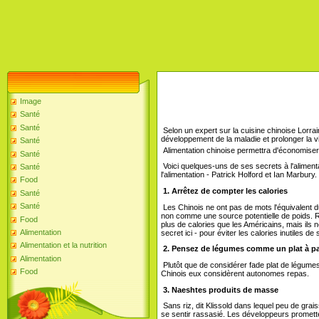
Image
Santé
Santé
Selon un expert sur la cuisine chinoise Lorraine
développement de la maladie et prolonger la v
Santé
Alimentation chinoise permettra d'économiser 
Santé
Voici quelques-uns de ses secrets à l'alimen
Santé
l'alimentation - Patrick Holford et Ian Marbury.
Food
1. Arrêtez de compter les calories
Santé
Santé
Les Chinois ne ont pas de mots l'équivalent du m
non comme une source potentielle de poids. 
Food
plus de calories que les Américains, mais ils n
Alimentation
secret ici - pour éviter les calories inutiles de
Alimentation et la nutrition
2. Pensez de légumes comme un plat à pa
Alimentation
Plutôt que de considérer fade plat de légume
Food
Chinois eux considèrent autonomes repas.
3. Naeshtes produits de masse
Sans riz, dit Klissold dans lequel peu de grais
se sentir rassasié. Les développeurs promette