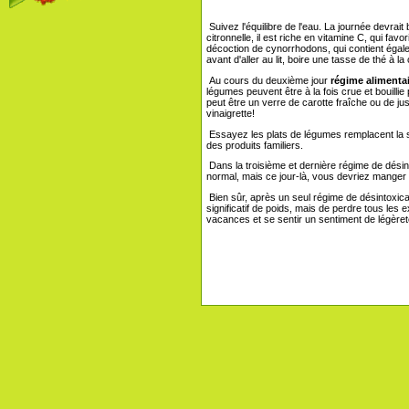
Suivez l'équilibre de l'eau. La journée devrait 
citronnelle, il est riche en vitamine C, qui fav
décoction de cynorrhodons, qui contient égale
avant d'aller au lit, boire une tasse de thé à la 
Au cours du deuxième jour
régime alimentai
légumes peuvent être à la fois crue et bouilli
peut être un verre de carotte fraîche ou de j
vinaigrette!
Essayez les plats de légumes remplacent la 
des produits familiers.
Dans la troisième et dernière régime de désint
normal, mais ce jour-là, vous devriez manger p
Bien sûr, après un seul régime de désintoxi
significatif de poids, mais de perdre tous les
vacances et se sentir un sentiment de légère