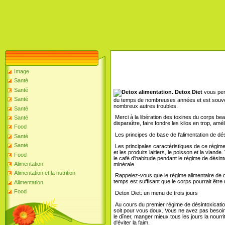
Image
Santé
Santé
Detox Diet
vous perm
Santé
du temps de nombreuses années et est souvent 
nombreux autres troubles.
Santé
Merci à la libération des toxines du corps bea
Santé
disparaître, faire fondre les kilos en trop, amé
Food
Les principes de base de l'alimentation de dés
Santé
Santé
Les principales caractéristiques de ce régime e
et les produits laitiers, le poisson et la viand
Food
le café d'habitude pendant le régime de désin
Alimentation
minérale.
Alimentation et la nutrition
Rappelez-vous que le régime alimentaire de dé
temps est suffisant que le corps pourrait être
Alimentation
Food
Detox Diet: un menu de trois jours
Au cours du premier régime de désintoxicatio
soit pour vous doux. Vous ne avez pas besoin d
le dîner, manger mieux tous les jours la nourr
d'éviter la faim.