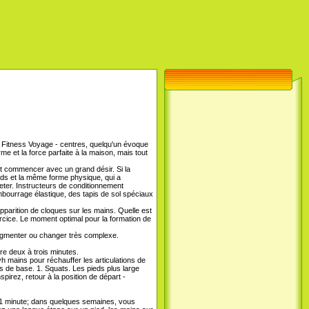
ps Fitness Voyage - centres, quelqu'un évoque
me et la force parfaite à la maison, mais tout
it commencer avec un grand désir. Si la
oids et la même forme physique, qui a
eter. Instructeurs de conditionnement
mbourrage élastique, des tapis de sol spéciaux
apparition de cloques sur les mains. Quelle est
ercice. Le moment optimal pour la formation de
 augmenter ou changer très complexe.
re deux à trois minutes.
yh mains pour réchauffer les articulations de
s de base. 1. Squats. Les pieds plus large
spirez, retour à la position de départ -
 1 minute; dans quelques semaines, vous