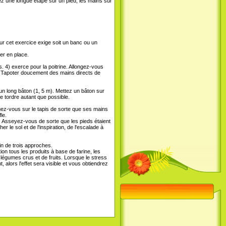
z une longue étape sur un pied, les mains sur
r cet exercice exige soit un banc ou un
er en place.
4) exerce pour la poitrine. Allongez-vous
s. Tapoter doucement des mains directs de
n long bâton (1, 5 m). Mettez un bâton sur
ue tordre autant que possible.
gez-vous sur le tapis de sorte que ses mains
le.
 Asseyez-vous de sorte que les pieds étaient
 le sol et de l'inspiration, de l'escalade à
n de trois approches.
on tous les produits à base de farine, les
 légumes crus et de fruits. Lorsque le stress
lors l'effet sera visible et vous obtiendrez