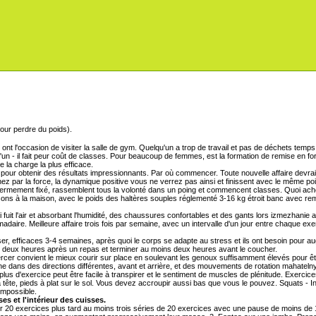
ont l'occasion de visiter la salle de gym. Quelqu'un a trop de travail et pas de déchets tem
'un - il fait peur coût de classes. Pour beaucoup de femmes, est la formation de remise en for
la charge la plus efficace.
 pour obtenir des résultats impressionnants. Par où commencer. Toute nouvelle affaire devra
enez par la force, la dynamique positive vous ne verrez pas ainsi et finissent avec le même p
 fermement fixé, rassemblent tous la volonté dans un poing et commencent classes. Quoi ach
eçons à la maison, avec le poids des haltères souples réglementé 3-16 kg étroit banc avec re
ui fuit l'air et absorbant l'humidité, des chaussures confortables et des gants lors izmezhanie 
daire. Meilleure affaire trois fois par semaine, avec un intervalle d'un jour entre chaque ex
ser, efficaces 3-4 semaines, après quoi le corps se adapte au stress et ils ont besoin pour
 deux heures après un repas et terminer au moins deux heures avant le coucher.
rcer convient le mieux courir sur place en soulevant les genoux suffisamment élevés pour êt
ine dans des directions différentes, avant et arrière, et des mouvements de rotation mahateln
us d'exercice peut être facile à transpirer et le sentiment de muscles de plénitude. Exercice
la tête, pieds à plat sur le sol. Vous devez accroupir aussi bas que vous le pouvez. Squats - In
impossible.
es et l'intérieur des cuisses.
0 exercices plus tard au moins trois séries de 20 exercices avec une pause de moins de