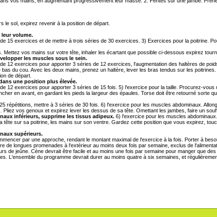
dans vos mains, en augmentant progressivement leur masse. 2. Fentes sur une jambe. Prene
s le sol, expirez revenir à la position de départ.
t leur volume.
 exercices et de mettre à trois séries de 30 exercices. 3) Exercices pour la poitrine. Pou
 Mettez vos mains sur votre tête, inhaler les écartant que possible ci-dessous expirez tourn
évelopper les muscles sous le sein.
2 exercices pour apporter 3 séries de 12 exercices, l'augmentation des haltères de poids. 
e bas du cou. Avec les deux mains, prenez un haltère, lever les bras tendus sur les poitrine
tion de départ.
 dans une position plus élevée.
 exercices pour apporter 3 séries de 15 fois. 5) l'exercice pour la taille. Procurez-vous u
encher en avant, en gardant les pieds la largeur des épaules. Torse doit être retourné sorte q
épétitions, mettre à 3 séries de 30 fois. 6) l'exercice pour les muscles abdominaux. Allon
). Pliez vos genoux et expirez lever les dessus de sa tête. Omettant les jambes, faire un souff
aux inférieurs, supprime les tissus adipeux.
6) l'exercice pour les muscles abdominaux.
tête sur sa poitrine, les mains sur son ventre. Gardez cette position que vous expirez, toucher
naux supérieurs.
encer par une approche, rendant le montant maximal de l'exercice à la fois. Porter à besoi
re de longues promenades à l'extérieur au moins deux fois par semaine, exclus de l'alimentati
jours de jeûne. Cène devrait être facile et au moins une fois par semaine pour manger que des
s. L'ensemble du programme devrait durer au moins quatre à six semaines, et régulièrement, a