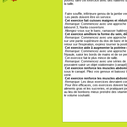
pouvez faire cet exercice avec des haltères 
la taille.
Faire souffle, inférieure genou de la jambe ver
Les pieds doivent être en service.
Cet exercice fait cuisses maigres et rédui
Remarque:
Commencez avec une approche de 15
tabouret 3, Narita couverture.
Allongez-vous sur le banc, ramasser haltères.
Cet exercice améliore la forme du sein, d
Remarque:
Commencez avec une approche de 1
sur une partie supérieure du dos de banc et l
retour sur l'inspiration, expirez tourner la posi
Cet exercice aide à augmenter la poitrine
Remarque:
Commencez avec une approche de 12
l'épaule, saisir les bords de mains et de se p
Cet exercice fait le plus mince de taille.
Remarque:
Commencez avec une séries de 25 r
pouvaient saisir un objet stationnaire (canapé
Cet exercice renforce les muscles abdomin
sous le canapé. Pliez vos genoux et baissez la 
venir.
Cet exercice renforce les muscles abdomi
Remarque:
Les deux exercices devraient comm
Pour être efficaces, ces exercices doivent fai
aliments gras et les sucreries, et pratiquant 
au lieu de bonbons mieux prendre des vitamine
le volume souhaité.