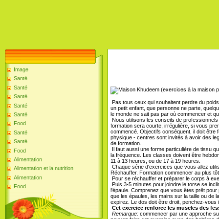
Image
Santé
Santé
Santé
Pas tous ceux qui souhaitent perdre du poids 
Santé
un petit enfant, que personne ne parte, quelqu
le monde ne sait pas par où commencer et que 
Santé
Nous utilisons les conseils de professionnels
Food
formation sera courte, irrégulière, si vous pr
commencé. Objectifs conséquent, il doit être
Santé
physique - centres sont invités à avoir des l
Santé
de formation..
Il faut aussi une forme particulière de tissu q
Food
la fréquence. Les classes doivent être hebdoma
Alimentation
11 à 13 heures, ou de 17 à 19 heures.
Chaque série d'exercices que vous allez utili
Alimentation et la nutrition
Réchauffer. Formation commencer au plus tôt
Alimentation
Pour se réchauffer et préparer le corps à exe
Puis 3-5 minutes pour joindre le torse se incl
Food
l'épaule. Comprenez que vous êtes prêt pour pl
que les épaules, les mains sur la taille ou de 
expirez. Le dos doit être droit, penchez-vous 
Cet exercice renforce les muscles des fess
Remarque:
commencer par une approche sur 2