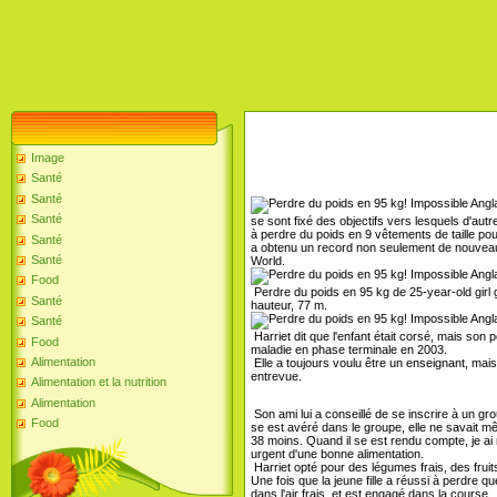
Image
Santé
Santé
Santé
se sont fixé des objectifs vers lesquels d'aut
à perdre du poids en 9 vêtements de taille pour
Santé
a obtenu un record non seulement de nouveaux
Santé
World.
Food
Perdre du poids en 95 kg de 25-year-old girl 
Santé
hauteur, 77 m.
Santé
Harriet dit que l'enfant était corsé, mais son
Food
maladie en phase terminale en 2003.
Alimentation
Elle a toujours voulu être un enseignant, mai
entrevue.
Alimentation et la nutrition
Alimentation
Son ami lui a conseillé de se inscrire à un 
Food
se est avéré dans le groupe, elle ne savait 
38 moins. Quand il se est rendu compte, je ai 
urgent d'une bonne alimentation.
Harriet opté pour des légumes frais, des fruits
Une fois que la jeune fille a réussi à perdre 
dans l'air frais, et est engagé dans la course.