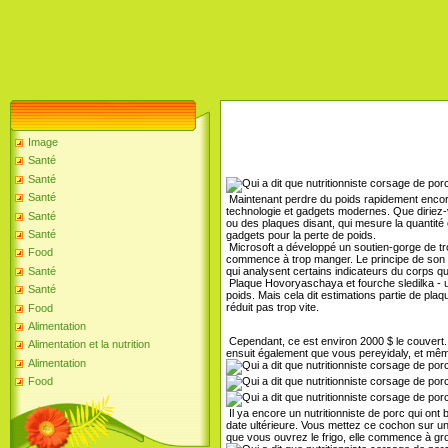
Image
Santé
Santé
Santé
Maintenant perdre du poids rapidement encore p
technologie et gadgets modernes. Que diriez-v
Santé
ou des plaques disant, qui mesure la quantité
Santé
gadgets pour la perte de poids.
Microsoft a développé un soutien-gorge de trop
Food
commence à trop manger. Le principe de son f
qui analysent certains indicateurs du corps qu
Santé
Plaque Hovoryaschaya et fourche sledilka - un
Santé
poids. Mais cela dit estimations partie de plaq
réduit pas trop vite.
Food
Alimentation
Cependant, ce est environ 2000 $ le couvert. 
Alimentation et la nutrition
ensuit également que vous pereyidaly, et même a
Alimentation
Food
Il ya encore un nutritionniste de porc qui ont 
date ultérieure. Vous mettez ce cochon sur une
que vous ouvrez le frigo, elle commence à gr