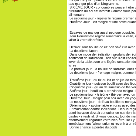
pas manger plus d'un kilogramme.
SIXIÈME JOUR - concombres peuvent être cou
l'utilisation du sel est interdit! Comme vous p
alimentaire.
Le septième jour - répéter le régime premier 
Huitième Jour - lait maigre et une petite quant
Essayez de manger aussi peu que possible, les
Jour Penultimate régime alimentaire la veille, 
laitier à votre discrétion.
Dernier Jour bouillie de riz non salé cuit av
La deuxième façon.
Dans ce mode de réalisation, produits de régi
sentiment de saturation. Bien sûr, il est conse
lever de la table avec une légère sensation de
livres.
Le premier jour - la bouillie de sarrasin, cuits
Le deuxième jour - fromage maigre, pomme fr
Troisième jour - du riz au lait et de jus de tom
Quatrième jour - poisson bouilli avec des lég
Cinquième jour - gruau de sarrasin de thé ver
Sixième jour - bouilli ou autre viande maigre.
Le septième jour - le jeûne - thé vert avec un
Huitième Jour - maigre pain noir avec du yog
Le neuvième jour - de l'eau bouillie ou non gaz
Dixième jour - avoine faible en gras avec des f
Et maintenant contre-indications. Depuis régim
administration devrait consulter un nutritionni
gastro - intestinal. Si vous décidez tout de m
attentivement regarder votre bien-être, se il y
immédiatement l'alimentation et revenir à un r
Bonne chance à perdre du poids.