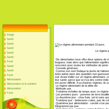
Image
Santé
Santé
Santé
Le régime p
Santé
Santé
Dix alimentation nous offre deux options de m
Food
longueur, mais alors que l'alimentation signi
rencontre avec toutes les méthodes de perte de
Santé
Conseils généraux.
Santé
Comme son nom l'indique la durée de l'aliment
boire admis dans des quantités non-gazeuses o
Food
soir. Avant d'aller sur un régime alimentaire
Alimentation
leur santé, parce que se il ya des contre-ind
est assez difficile. Il ya d'autres régimes, ils
Alimentation et la nutrition
Le régime alimentaire de la diète dix:
Alimentation
Méthode une.
Troisième échelles de temps avec ce régime 
Food
Les premiers jours - pommes de terre bouilli
Le deuxième jour - chou frais, sel et sans auc
Troisième jour - betteraves cuites, pas de cr
Quatrième jour alimentation - carotte crue peu
Kilogramme par jour.
Cinquième jour - pommes vertes fraîches, fr