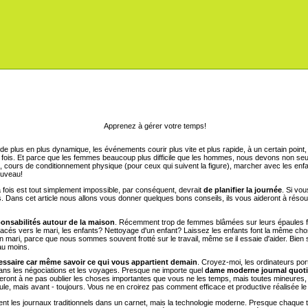
Apprenez à gérer votre temps!
plus en plus dynamique, les événements courir plus vite et plus rapide, à un certain poi
la fois. Et parce que les femmes beaucoup plus difficile que les hommes, nous devons non seu
, cours de conditionnement physique (pour ceux qui suivent la figure), marcher avec les enfan
ouveau!
a fois est tout simplement impossible, par conséquent, devrait
de planifier la journée
. Si vo
 amis. Dans cet article nous allons vous donner quelques bons conseils, ils vous aideront à 
onsabilités autour de la maison
. Récemment trop de femmes blâmées sur leurs épaules fra
cés vers le mari, les enfants? Nettoyage d'un enfant? Laissez les enfants font la même cho
 mari, parce que nous sommes souvent frotté sur le travail, même se il essaie d'aider. Bien s
au moins.
ssaire car même savoir ce qui vous appartient demain
. Croyez-moi, les ordinateurs po
dans les négociations et les voyages. Presque ne importe quel
dame moderne journal quoti
ront à ne pas oublier les choses importantes que vous ne les temps, mais toutes mineures, r
cule, mais avant - toujours. Vous ne en croirez pas comment efficace et productive réalisée l
ment les journaux traditionnels dans un carnet, mais la technologie moderne. Presque chaque