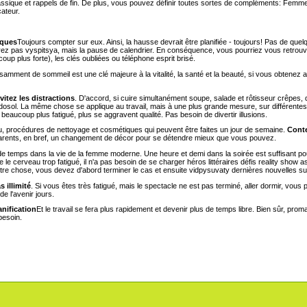
lassique et rappels de fin. De plus, vous pouvez définir toutes sortes de compléments: Femm
cateur.
iques
Toujours compter sur eux. Ainsi, la hausse devrait être planifiée - toujours! Pas de qu
rez pas vyspitsya, mais la pause de calendrier. En conséquence, vous pourriez vous retrou
oup plus forte), les clés oubliées ou téléphone esprit brisé.
fisamment de sommeil est une clé majeure à la vitalité, la santé et la beauté, si vous obtenez
vitez les distractions
. D'accord, si cuire simultanément soupe, salade et rôtisseur crêpes
sol. La même chose se applique au travail, mais à une plus grande mesure, sur différente
 beaucoup plus fatigué, plus se aggravent qualité. Pas besoin de divertir illusions.
 procédures de nettoyage et cosmétiques qui peuvent être faites un jour de semaine.
Contex
arents, en bref, un changement de décor pour se détendre mieux que vous pouvez.
 temps dans la vie de la femme moderne. Une heure et demi dans la soirée est suffisant po
le cerveau trop fatigué, il n'a pas besoin de se charger héros littéraires défis reality show 
ur autre chose, vous devez d'abord terminer le cas et ensuite vidpysuvaty dernières nouvelles 
 illimité
. Si vous êtes très fatigué, mais le spectacle ne est pas terminé, aller dormir, vous 
e l'avenir jours.
anification
Et le travail se fera plus rapidement et devenir plus de temps libre. Bien sûr, pro
besoin.