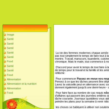
Image
Santé
Santé
Santé
Santé
La vie des femmes modernes chaque année de 
pas tout simplement le temps de faire tout à 
Santé
montre. Travail, manucure, buanderie, cuisine
Food
chronique. Mais le matin, tout commence à n
Santé
D'accord pour avoir le temps de tout faire à l
de temps pour le travail et la famille et les
Santé
réfléchir.
Food
Pour commencer
Passez en revue vos resp
Alimentation
Pensez à ce que les tâches peuvent être dépla
Alimentation et la nutrition
Lavez la vaisselle peut en alternance avec son
donnent également jusqu'à une demi-heure - 
Alimentation
Food
Pour faire face au nombre de cas requis
néce
d'affaires qui passent des journées entières 
tâche courante. Journaux quotidiens vous aide
peindre les plans pour la semaine à venir ridi
les choses se habituent à utiliser non seule