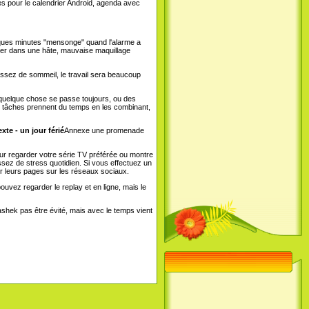
es pour le calendrier Android, agenda avec
elques minutes "mensonge" quand l'alarme a
ver dans une hâte, mauvaise maquillage
 assez de sommeil, le travail sera beaucoup
, quelque chose se passe toujours, ou des
s tâches prennent du temps en les combinant,
te - un jour férié
Annexe une promenade
ur regarder votre série TV préférée ou montre
assez de stress quotidien. Si vous effectuez un
sur leurs pages sur les réseaux sociaux.
pouvez regarder le replay et en ligne, mais le
mashek pas être évité, mais avec le temps vient