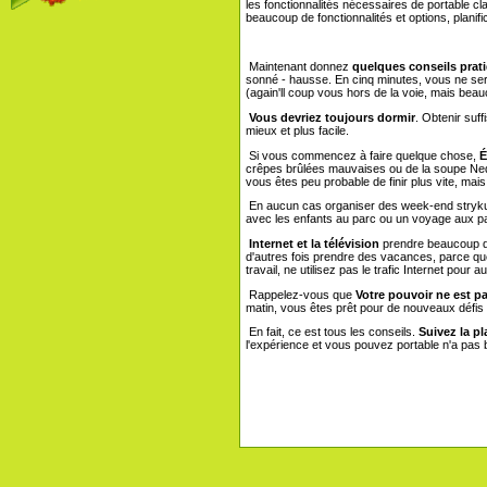
les fonctionnalités nécessaires de portable c
beaucoup de fonctionnalités et options, planifi
Maintenant donnez
quelques conseils prat
sonné - hausse. En cinq minutes, vous ne se
(again'll coup vous hors de la voie, mais beauc
Vous devriez toujours dormir
. Obtenir suf
mieux et plus facile.
Si vous commencez à faire quelque chose,
É
crêpes brûlées mauvaises ou de la soupe Nedo
vous êtes peu probable de finir plus vite, mais
En aucun cas organiser des week-end stryku,
avec les enfants au parc ou un voyage aux p
Internet et la télévision
prendre beaucoup de
d'autres fois prendre des vacances, parce que 
travail, ne utilisez pas le trafic Internet po
Rappelez-vous que
Votre pouvoir ne est pas
matin, vous êtes prêt pour de nouveaux défis d
En fait, ce est tous les conseils.
Suivez la pl
l'expérience et vous pouvez portable n'a pas 