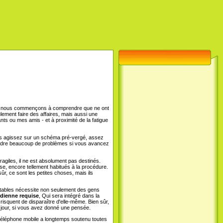
nt, nous commençons à comprendre que ne ont
lement faire des affaires, mais aussi une
ts ou mes amis - et à proximité de la fatigue
us agissez sur un schéma pré-vergé, assez
résoudre beaucoup de problèmes si vous avancez
giles, il ne est absolument pas destinés.
se, encore tellement habitués à la procédure.
ûr, ce sont les petites choses, mais ils
rtables nécessite non seulement des gens
dienne requise
, Qui sera intégré dans la
isquent de disparaître d'elle-même. Bien sûr,
e jour, si vous avez donné une pensée.
 téléphone mobile a longtemps soutenu toutes