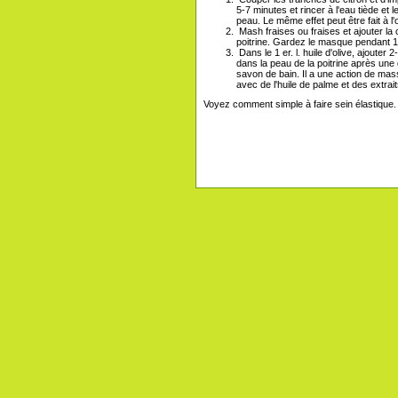
5-7 minutes et rincer à l'eau tiède et 
peau. Le même effet peut être fait à l
Mash fraises ou fraises et ajouter la 
poitrine. Gardez le masque pendant 10
Dans le 1 er. l. huile d'olive, ajouter 
dans la peau de la poitrine après une 
savon de bain. Il a une action de mas
avec de l'huile de palme et des extrai
Voyez comment simple à faire sein élastique.