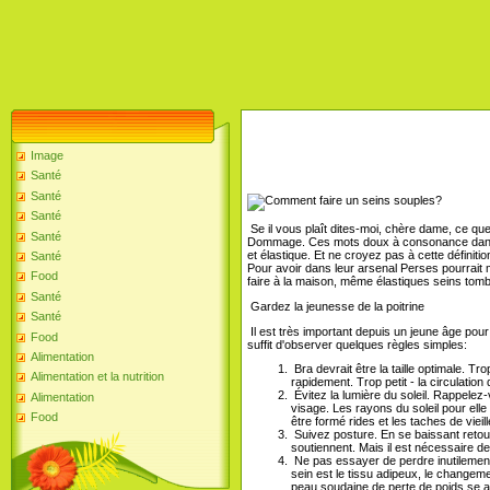
Image
Santé
Santé
Santé
Se il vous plaît dites-moi, chère dame, ce qu
Santé
Dommage. Ces mots doux à consonance dans le
et élastique. Et ne croyez pas à cette définitio
Santé
Pour avoir dans leur arsenal Perses pour
Food
faire à la maison, même élastiques seins tomban
Santé
Gardez la jeunesse de la poitrine
Santé
Il est très important depuis un jeune âge pour s
Food
suffit d'observer quelques règles simples:
Alimentation
Bra devrait être la taille optimale. Tr
Alimentation et la nutrition
rapidement. Trop petit - la circulation
Évitez la lumière du soleil. Rappelez-
Alimentation
visage. Les rayons du soleil pour elle
Food
être formé rides et les taches de vie
Suivez posture. En se baissant retou
soutiennent. Mais il est nécessaire d
Ne pas essayer de perdre inutilement
sein est le tissu adipeux, le changeme
peau soudaine de perte de poids se aff