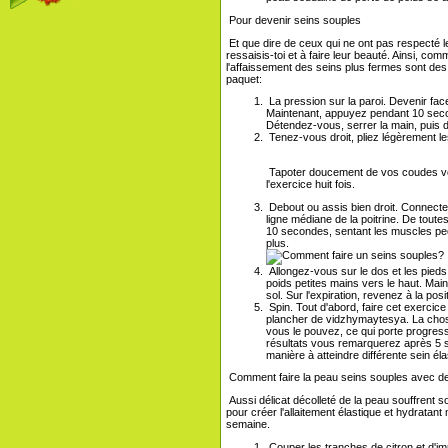
Pour devenir seins souples
Et que dire de ceux qui ne ont pas respecté
ressaisis-toi et à faire leur beauté. Ainsi, c
l'affaissement des seins plus fermes sont des 
paquet:
La pression sur la paroi. Devenir face
Maintenant, appuyez pendant 10 seco
Détendez-vous, serrer la main, puis 
Tenez-vous droit, pliez légèrement 
Tapoter doucement de vos coudes vers
l'exercice huit fois.
Debout ou assis bien droit. Connectez
ligne médiane de la poitrine. De tout
10 secondes, sentant les muscles pec
plus.
Allongez-vous sur le dos et les pied
poids petites mains vers le haut. Mai
sol. Sur l'expiration, revenez à la pos
Spin. Tout d'abord, faire cet exerci
plancher de vidzhymaytesya. La chose p
vous le pouvez, ce qui porte progress
résultats vous remarquerez après 5 
manière à atteindre différente sein éla
Comment faire la peau seins souples avec 
Aussi délicat décolleté de la peau souffrent s
pour créer l'allaitement élastique et hydratan
semaine.
Couper les tranches de citron et d'im