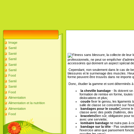
Image
Santé
Santé
Santé
professionnels, ne peut se empêcher d'admirer l
accessoires qui donnent un aspect spécial d
Santé
Cependant, non seulement dans le cas de beau
Santé
blessures et le surmenage des muscles. Heu
Food
forme peuvent être trouvés dans ne importe q
Santé
Donc, étudier la gamme et sont déterminés à 
Santé
la cheville bandage
- Ils doivent se
Food
formation de remise en forme, toutes 
Alimentation
dislocations et plus;
coude
fixer le genou, les ligaments 
Alimentation et la nutrition
salle de classe se concentre sur l'ex
bandages pour le coude
Comme le c
Alimentation
classe avec des poids (haltères, des 
Food
bracelets
Bien sûr, obligatoire pour t
avec une serviette;
lombaire bandage
ne nuira pas à ceu
bandage sur la tête
- Pas seulement 
l'exercice ainsi que pansement fonctio
occulter les yeux).