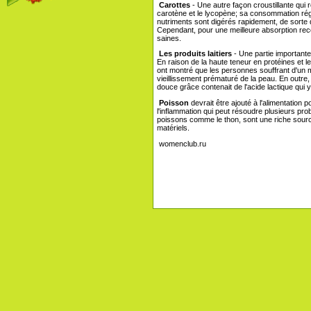
Carottes
- Une autre façon croustillante qui 
carotène et le lycopène; sa consommation rég
nutriments sont digérés rapidement, de sorte 
Cependant, pour une meilleure absorption r
saines.
Les produits laitiers
- Une partie importante 
En raison de la haute teneur en protéines et 
ont montré que les personnes souffrant d'un 
vieillissement prématuré de la peau. En outre, l
douce grâce contenait de l'acide lactique qui y
Poisson
devrait être ajouté à l'alimentation 
l'inflammation qui peut résoudre plusieurs p
poissons comme le thon, sont une riche source
matériels.
womenclub.ru