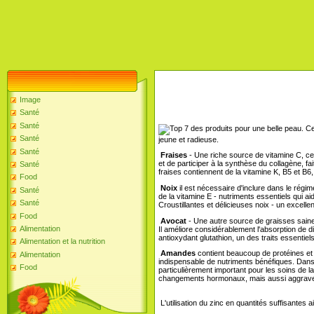
Image
Santé
Santé
Ce 
Santé
jeune et radieuse.
Santé
Fraises
- Une riche source de vitamine C, ce q
et de participer à la synthèse du collagène, f
Santé
fraises contiennent de la vitamine K, B5 et B6,
Food
Noix
il est nécessaire d'inclure dans le régi
Santé
de la vitamine E - nutriments essentiels qui aid
Santé
Croustillantes et délicieuses noix - un excellen
Food
Avocat
- Une autre source de graisses saine
Alimentation
Il améliore considérablement l'absorption de di
antioxydant glutathion, un des traits essentiels
Alimentation et la nutrition
Amandes
contient beaucoup de protéines et d
Alimentation
indispensable de nutriments bénéfiques. Dan
Food
particulièrement important pour les soins de
changements hormonaux, mais aussi aggraver
L'utilisation du zinc en quantités suffisantes 