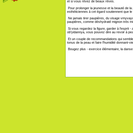
et si vous rêvez de beaux rêves.
Pour prolonger la jeunesse et la beauté de la 
esthéticiennes à cet égard soutiennent que le p
Ne jamais tirer paupières, du visage vmyvay
paupières, comme déshydraté mignon très minc
Si vous regardez la figure, garder à l'esprit
ob'yidannya, vous pouvez dire au revoir à pea
Et un couple de recommandations qui semblent 
tonus de la peau et faire l'humidité donnant-vie 
Bougez plus - exercice élémentaire, la danse 