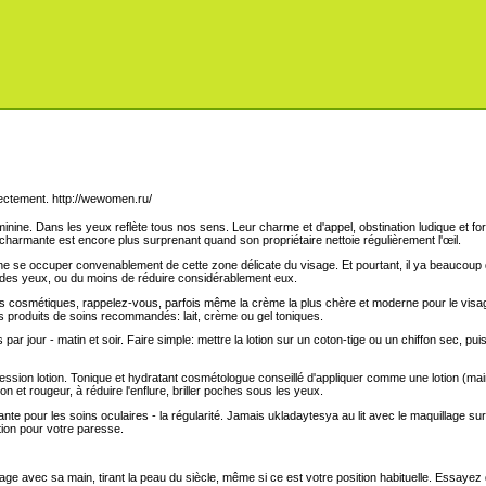
http://wewomen.ru/
éminine. Dans les yeux reflète tous nos sens. Leur charme et d'appel, obstination ludique et 
 charmante est encore plus surprenant quand son propriétaire nettoie régulièrement l'œil.
e se occuper convenablement de cette zone délicate du visage. Et pourtant, il ya beaucoup d
 des yeux, ou du moins de réduire considérablement eux.
es cosmétiques, rappelez-vous, parfois même la crème la plus chère et moderne pour le visa
s produits de soins recommandés: lait, crème ou gel toniques.
r jour - matin et soir. Faire simple: mettre la lotion sur un coton-tige ou un chiffon sec, pu
ssion lotion. Tonique et hydratant cosmétologue conseillé d'appliquer comme une lotion (main
on et rougeur, à réduire l'enflure, briller poches sous les yeux.
nte pour les soins oculaires - la régularité. Jamais ukladaytesya au lit avec le maquillage sur
tion pour votre paresse.
sage avec sa main, tirant la peau du siècle, même si ce est votre position habituelle. Essayez