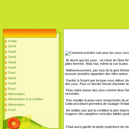
Image
Santé
Santé
Santé
Ils disent que les yeux - un miroir de l'âme f
Santé
jolies femmes. Mais tout, même la vue la plus
Santé
Malheureusement, pas tous de la gent féminin
Food
pousser première apparition des rides autour
Santé
Gardez à l'esprit que lorsque vous utilisez d
Santé
des yeux. Pour ce dernier besoin d'acheter le
Food
Peau claire autour des yeux comme deux fois pa
secondes.
Alimentation
Alimentation et la nutrition
Puis mouiller la peau sans nespyrtnoho de pre
Cette procédure permettra de soulager l'irritati
Alimentation
Food
Ne oubliez pas que la condition la plus importa
rougeurs des paupières sont plus faibles puni
Il faut aussi garder la partie supérieure du vi