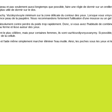
peau et pas seulement aussi longtemps que possible, faire une règle de dormir sur un oreiller 
lus utile de dormir sur le dos.
uchy. Vozdeystvuyte minimum sur la zone délicate du contour des yeux. Lorsque vous vmyva
e peau de la paupière. Nous recommandons fortement l'utilisation d'une mousse ou un gel n
 - absolument contre perdre du poids trop rapidement. Donc, si vous avez l'habitude de combin
u ferme et lisse autour des yeux.
le plus célèbre, mais pour certaines femmes, ils sont vazhkozdiysnyuvanymy. Si possible, le
de la cellule.
et l'aide même simplement marcher éliminer l'eau inutile. Ainsi, les poches sous les yeux et