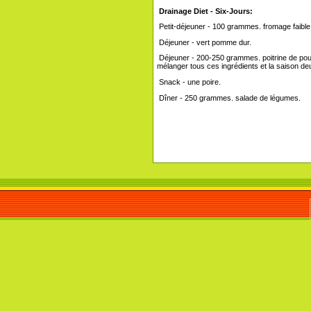
Drainage Diet - Six-Jours:
Petit-déjeuner - 100 grammes. fromage faible e
Déjeuner - vert pomme dur.
Déjeuner - 200-250 grammes. poitrine de poulet
mélanger tous ces ingrédients et la saison deux
Snack - une poire.
Dîner - 250 grammes. salade de légumes.