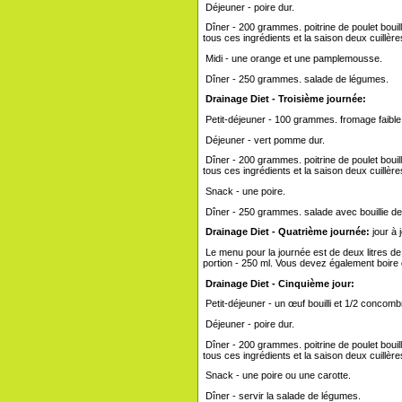
Déjeuner - poire dur.
Dîner - 200 grammes. poitrine de poulet bouill
tous ces ingrédients et la saison deux cuillères
Midi - une orange et une pamplemousse.
Dîner - 250 grammes. salade de légumes.
Drainage Diet - Troisième journée:
Petit-déjeuner - 100 grammes. fromage faible
Déjeuner - vert pomme dur.
Dîner - 200 grammes. poitrine de poulet bouill
tous ces ingrédients et la saison deux cuillères
Snack - une poire.
Dîner - 250 grammes. salade avec bouillie de
Drainage Diet - Quatrième journée:
jour à 
Le menu pour la journée est de deux litres d
portion - 250 ml. Vous devez également boire
Drainage Diet - Cinquième jour:
Petit-déjeuner - un œuf bouilli et 1/2 concomb
Déjeuner - poire dur.
Dîner - 200 grammes. poitrine de poulet bouill
tous ces ingrédients et la saison deux cuillères
Snack - une poire ou une carotte.
Dîner - servir la salade de légumes.