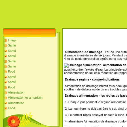
Image
Santé
Santé
alimentation de drainage
- Est-ce une autr
drainage a une durée de six jours. Pendant 
Santé
4 kg de poids corporel en excès et ne pas nuir
Santé
alimentation de
Santé
aussi excréter l'excès d'eau. La principale ex
Food
consommation de sel et la réduction de l'appor
Santé
Drainage régime - contre-indications
Santé
alimentation de drainage interdit tous ceux q
Food
souffrant de diabète ou de divers troubles gas
Alimentation
Drainage alimentation - les règles de bas
Alimentation et la nutrition
1. Chaque jour pendant le régime alimentaire 
Alimentation
Food
2. La nourriture ne doit pas être le sel, ainsi 
3. Le dernier repas essayer de faire à 19:00 
4. alimentaire Alimentation de drainage conform