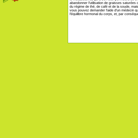
abandonner l'utilisation de graisses saturées d
du régime de thé, de café et de la soude, mais
vous pouvez demander l'aide d'un médecin qu
l'équilibre hormonal du corps, et, par conséqu