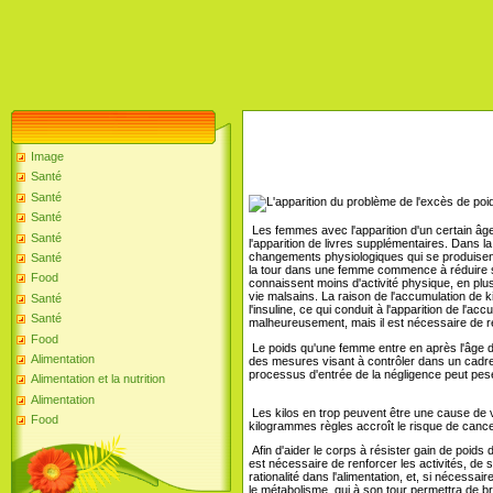
Image
Santé
Santé
Santé
Les femmes avec l'apparition d'un certain â
Santé
l'apparition de livres supplémentaires. Dans 
changements physiologiques qui se produisen
Santé
la tour dans une femme commence à réduire 
Food
connaissent moins d'activité physique, en plus
vie malsains. La raison de l'accumulation de 
Santé
l'insuline, ce qui conduit à l'apparition de l'ac
Santé
malheureusement, mais il est nécessaire de rec
Food
Le poids qu'une femme entre en après l'âge de
Alimentation
des mesures visant à contrôler dans un cadre d
processus d'entrée de la négligence peut pes
Alimentation et la nutrition
Alimentation
Les kilos en trop peuvent être une cause de 
Food
kilogrammes règles accroît le risque de cance
Afin d'aider le corps à résister gain de poids
est nécessaire de renforcer les activités, de s
rationalité dans l'alimentation, et, si nécessair
le métabolisme, qui à son tour permettra de br