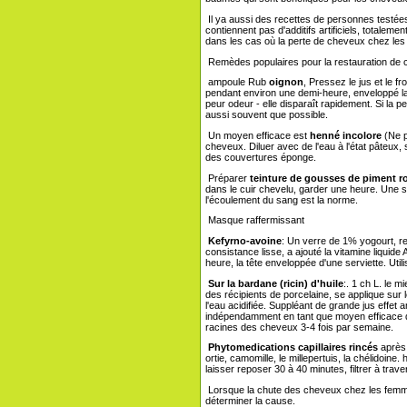
Il ya aussi des recettes de personnes testées
contiennent pas d'additifs artificiels, totaleme
dans les cas où la perte de cheveux chez le
Remèdes populaires pour la restauration de
ampoule Rub
oignon
, Pressez le jus et le f
pendant environ une demi-heure, enveloppé la
peur odeur - elle disparaît rapidement. Si la 
aussi souvent que possible.
Un moyen efficace est
henné incolore
(Ne p
cheveux. Diluer avec de l'eau à l'état pâteux
des couvertures éponge.
Préparer
teinture de gousses de piment r
dans le cuir chevelu, garder une heure. Une 
l'écoulement du sang est la norme.
Masque raffermissant
Kefyrno-avoine
: Un verre de 1% yogourt, re
consistance lisse, a ajouté la vitamine liqui
heure, la tête enveloppée d'une serviette. Uti
Sur la bardane (ricin) d'huile
:. 1 ch L. le 
des récipients de porcelaine, se applique su
l'eau acidifiée. Suppléant de grande jus effet 
indépendamment en tant que moyen efficace 
racines des cheveux 3-4 fois par semaine.
Phytomedications capillaires rincés
après 
ortie, camomille, le millepertuis, la chélidoine
laisser reposer 30 à 40 minutes, filtrer à tra
Lorsque la chute des cheveux chez les femmes, 
déterminer la cause.