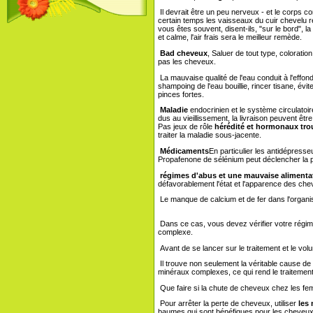
Il devrait être un peu nerveux - et le corps
certain temps les vaisseaux du cuir chevelu r
vous êtes souvent, disent-ils, "sur le bord", 
et calme, l'air frais sera le meilleur remède.
Bad cheveux
, Saluer de tout type, coloration
pas les cheveux.
La mauvaise qualité de l'eau conduit à l'effond
shampoing de l'eau bouillie, rincer tisane, évit
pinces fortes.
Maladie
endocrinien et le système circulatoir
dus au vieillissement, la livraison peuvent ê
Pas jeux de rôle
hérédité et hormonaux tro
traiter la maladie sous-jacente.
Médicaments
En particulier les antidépresse
Propafenone de sélénium peut déclencher la 
régimes d'abus et une mauvaise alimenta
défavorablement l'état et l'apparence des che
Le manque de calcium et de fer dans l'organ
Dans ce cas, vous devez vérifier votre régime
complexe.
Avant de se lancer sur le traitement et le vo
Il trouve non seulement la véritable cause de
minéraux complexes, ce qui rend le traitement
Que faire si la chute de cheveux chez les f
Pour arrêter la perte de cheveux, utiliser
les 
baumes qui sont bénéfiques pour les cheveux