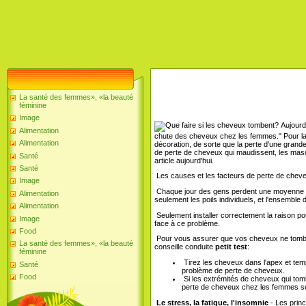
La santé des femmes», «la beauté
féminine
Image
Aujourd'
Alimentation
chute des cheveux chez les femmes." Pour la b
Alimentation
décoration, de sorte que la perte d'une grande
de perte de cheveux qui maudissent, les masq
Santé
article aujourd'hui.
Santé
Les causes et les facteurs de perte de chev
Image
Chaque jour des gens perdent une moyenne d
Alimentation
seulement les poils individuels, et l'ensemble 
Alimentation
Seulement installer correctement la raison po
Image
face à ce problème.
Food
Pour vous assurer que vos cheveux ne tomb
La santé des femmes», «la beauté
conseille conduite
petit test
:
féminine
Tirez les cheveux dans l'apex et temple
Santé
problème de perte de cheveux.
Food
Si les extrémités de cheveux qui tomb
perte de cheveux chez les femmes se
Le stress, la fatigue, l'insomnie
- Les prin