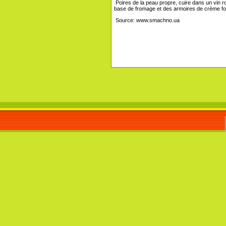
Poires de la peau propre, cuire dans un vin r
base de fromage et des armoires de crème fo
Source: www.smachno.ua