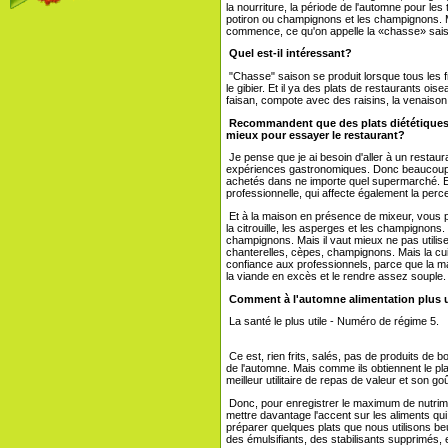
la nourriture, la période de l'automne pour le
potiron ou champignons et les champignons. Ma
commence, ce qu'on appelle la «chasse» sai
Quel est-il intéressant?
"Chasse" saison se produit lorsque tous les 
le gibier. Et il ya des plats de restaurants oi
faisan, compote avec des raisins, la venais
Recommandent que des plats diététiques d
mieux pour essayer le restaurant?
Je pense que je ai besoin d'aller à un restau
expériences gastronomiques. Donc beaucoup p
achetés dans ne importe quel supermarché. En
professionnelle, qui affecte également la perc
Et à la maison en présence de mixeur, vous p
la citrouille, les asperges et les champignons.
champignons. Mais il vaut mieux ne pas utilis
chanterelles, cèpes, champignons. Mais la c
confiance aux professionnels, parce que la m
la viande en excès et le rendre assez souple.
Comment à l'automne alimentation plus u
La santé le plus utile - Numéro de régime 5.
Ce est, rien frits, salés, pas de produits de bou
de l'automne. Mais comme ils obtiennent le pl
meilleur utilitaire de repas de valeur et son goû
Donc, pour enregistrer le maximum de nutrim
mettre davantage l'accent sur les aliments qu
préparer quelques plats que nous utilisons beur
des émulsifiants, des stabilisants supprimés, 