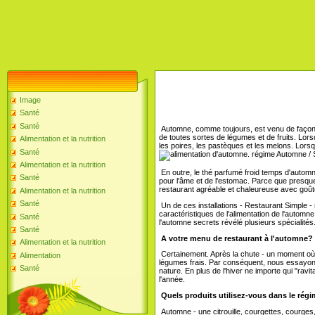
Image
Santé
Santé
Automne, comme toujours, est venu de façon
de toutes sortes de légumes et de fruits. Lo
Alimentation et la nutrition
les poires, les pastèques et les melons. Lors
Santé
régime Automne / 
Alimentation et la nutrition
En outre, le thé parfumé froid temps d'autom
Santé
pour l'âme et de l'estomac. Parce que presqu
restaurant agréable et chaleureuse avec goût
Alimentation et la nutrition
Santé
Un de ces installations - Restaurant Simple 
caractéristiques de l'alimentation de l'autom
Santé
l'automne secrets révélé plusieurs spécialités
Santé
A votre menu de restaurant à l'automne?
Alimentation et la nutrition
Certainement. Après la chute - un moment où l
Alimentation
légumes frais. Par conséquent, nous essayons d
Santé
nature. En plus de l'hiver ne importe qui "ravi
l'année.
Quels produits utilisez-vous dans le régi
Automne - une citrouille, courgettes, courges,