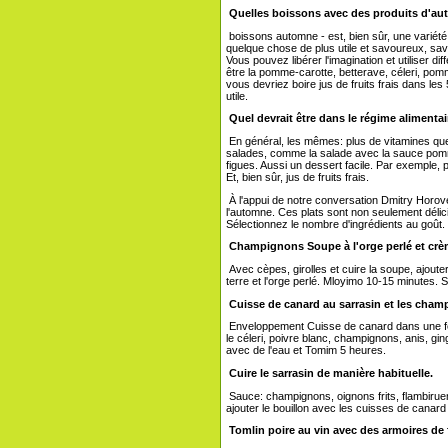
Quelles boissons avec des produits d'
boissons automne - est, bien sûr, une variété de 
quelque chose de plus utile et savoureux, savou
Vous pouvez libérer l'imagination et utiliser d
être la pomme-carotte, betterave, céleri, pomm
vous devriez boire jus de fruits frais dans les
utile.
Quel devrait être dans le régime aliment
En général, les mêmes: plus de vitamines que l
salades, comme la salade avec la sauce pomm
figues. Aussi un dessert facile. Par exemple,
Et, bien sûr, jus de fruits frais.
À l'appui de notre conversation Dmitry Horov
l'automne. Ces plats sont non seulement délici
Sélectionnez le nombre d'ingrédients au goût.
Champignons Soupe à l'orge perlé et crè
Avec cèpes, girolles et cuire la soupe, ajoute
terre et l'orge perlé. Mloyimo 10-15 minutes. 
Cuisse de canard au sarrasin et les cha
Enveloppement Cuisse de canard dans une feui
le céleri, poivre blanc, champignons, anis, gi
avec de l'eau et Tomim 5 heures.
Cuire le sarrasin de manière habituelle.
Sauce: champignons, oignons frits, flambirue
ajouter le bouillon avec les cuisses de canard 
Tomlin poire au vin avec des armoires de