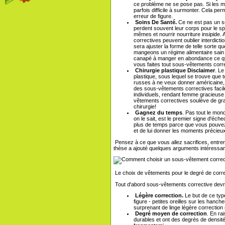
ce problème ne se pose pas. Si les mont
parfois difficile à surmonter. Cela p
erreur de figure.
Soins De Santé.
Ce ne est pas un se
perdent souvent leur corps pour le sp
mêmes et nourrir nourriture insipide
correctives peuvent oublier interdict
sera ajuster la forme de telle sorte 
mangeons un régime alimentaire sain e
canapé à manger en abondance ce qui 
vous faites tout sous-vêtements corr
Chirurgie plastique Disclaimer
. Le
plastique, sous lequel se trouve que 
russes à ne veux donner américaine,
des sous-vêtements correctives facile
individuels, rendant femme gracieuse 
vêtements correctives soulève de gr
chirurgie!
Gagnez du temps
. Pas tout le mo
on le sait, est le premier signe d'é
plus de temps parce que vous pouvez
et de lui donner les moments précieux
Pensez à ce que vous allez sacrifices, entrer
thèse a ajouté quelques arguments intéressan
Le choix de vêtements pour le degré de corre
Tout d'abord sous-vêtements corrective devrai
Légère correction.
Le but de ce type
figure - petites oreilles sur les hanch
surprenant de linge légère correction
Degré moyen de correction
. En ra
durables et ont des degrés de densit