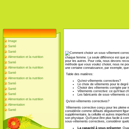
Image
Santé
Santé
Alimentation et la nutrition
chaque femme. La seule différence est que pou
pour les autres. Pour cela, nous devons recour
Santé
méthode que vous voulez choisir, nous ne po
Alimentation et la nutrition
une certaine connaissance, par exemple, que
Santé
Table des matières:
Alimentation et la nutrition
Qu'est-vêtements correctives?
Santé
Le choix de vêtements pour le degré 
Choisir des vêtements corrigée par 
Santé
Vêtements corrective: ce qu'il faut c
Santé
Les fabricants de sous-vêtements co
Alimentation et la nutrition
Qu'est-vêtements correctives?
Alimentation
Vêtements corrective conçu pour les pleine et
Santé
considérée comme défauts déguisement figure
supplémentaire, la cellulite et autres imperfe
son physique. Qu'il peut être plus facile à co
sous-vêtements correctives, considérer quelq
La capacité à vous présenter
. Qua