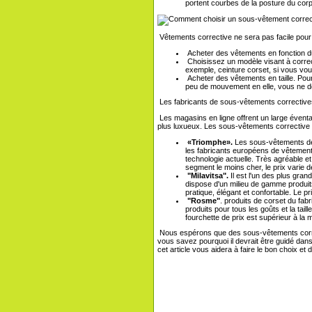
portent courbes de la posture du corps
Vêtements corrective ne sera pas facile pour
Acheter des vêtements en fonction du 
Choisissez un modèle visant à corre
exemple, ceinture corset, si vous voule
Acheter des vêtements en taille. Pour
peu de mouvement en elle, vous ne d
Les fabricants de sous-vêtements corrective
Les magasins en ligne offrent un large évent
plus luxueux. Les sous-vêtements corrective 
«Triomphe».
Les sous-vêtements de c
les fabricants européens de vêtements
technologie actuelle. Très agréable et
segment le moins cher, le prix varie d
"Milavitsa".
Il est l'un des plus gran
dispose d'un milieu de gamme produits
pratique, élégant et confortable. Le p
"Rosme"
. produits de corset du fab
produits pour tous les goûts et la tail
fourchette de prix est supérieur à la
Nous espérons que des sous-vêtements correc
vous savez pourquoi il devrait être guidé da
cet article vous aidera à faire le bon choix et d'