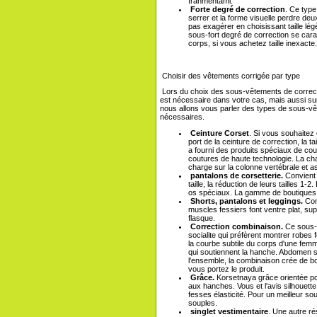
franmentami.
Forte degré de correction
. Ce type
serrer et la forme visuelle perdre deux
pas exagérer en choisissant taille lég
sous-fort degré de correction se carac
corps, si vous achetez taille inexacte.
Choisir des vêtements corrigée par type
Lors du choix des sous-vêtements de correcti
est nécessaire dans votre cas, mais aussi sur
nous allons vous parler des types de sous-vêt
nécessaires.
Ceinture Corset
. Si vous souhaitez
port de la ceinture de correction, la t
a fourni des produits spéciaux de coup
coutures de haute technologie. La cha
charge sur la colonne vertébrale et a
pantalons de corsetterie.
Convient 
taille, la réduction de leurs tailles 1-
os spéciaux. La gamme de boutiques es
Shorts, pantalons et leggings.
Conç
muscles fessiers font ventre plat, sup
flasque.
Correction combinaison.
Ce sous-v
socialite qui préfèrent montrer robes 
la courbe subtile du corps d'une femm
qui soutiennent la hanche. Abdomen s
l'ensemble, la combinaison crée de b
vous portez le produit.
Grâce.
Korsetnaya grâce orientée pou
aux hanches. Vous et l'avis silhouette
fesses élasticité. Pour un meilleur so
souples.
singlet vestimentaire
. Une autre ré