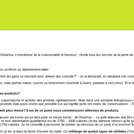
L'entraîneur de la «raisonnable et heureux", révèle tous les secrets de la perte de 
arrêtons au département laitier.
chés les gens se tournent pour obtenir des conseils?" - Je ai demandé, en attrapant son c
, mais parfois saluer, sourire ou furtivement chuchoté à l'autre, pointant à moi (rires). Et le
es produits?
 supermarché et acheter des produits «globalement». Mais dans une semaine dokupovuyu régul
roduits était aussi courte que possible (ce qui signifie qu'ils ont moins de conservateurs -. E
petit plus mince? Il est de ce point nous commençons sélection de produits.
uner personne qui se tient juste en bonne forme - dit Obukhov -. Le petit déjeuner doit être 
 et mon alimentation quotidienne est de 2700. - 3000 calories (et les aliments «bons» qu'ils g
1700 calories. Je ne conseille à personne de tomber au-dessous de ce seuil, il ne inverser l
, je les ai dans la farine d'avoine du matin. Ou
mélange de quatre types de céréales
(Tot