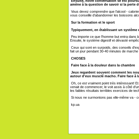
Ensuite, notre conversation se est poursui
amène à la question de savoir si la perte 
Vous devez comprendre que l'alcool - calories 
vous conseille d'abandonner les boissons alcool
Sur la formation et le sport
Typiquement, en établissant un système 
Peu importe ce que l'homme but entra dans l
Ensuite, le système digestif et dévasté empê
Ceux qui sont en surpoids, des conseils d'expe
fait un jour pendant 30-40 minutes de marche r
CHOSES
Faire face à la douleur dans la chambre
Jeux regardent souvent comment les nouve
autour d'eux musclé macho. Faire face à l
Oh, ce est vraiment point très intéressant! Et
venait de commencer, le voit assis à côté d'un
les faibles résultats terribles exercices de tec
Si nous ne surmontons pas elle-même va - c
kp.ua