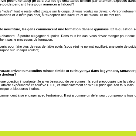
vie pour une tasse de café. Au lieu de cela tables brillent parfaitement exposés dans 
de poids pendant l'été pour renoncer à l'alcool?
"vides", tout le reste, effet toxique sur le corps. Si vous voulez ou devez -
. Personnellement,
isées et la bière pas cher, à l'exception des saveurs et de l'alcool, ils ne font rien.
de nourriture, les gens commencent une formation dans le gymnase. Et la question 
a chambre - à perdre ou gagner du poids. Dans tous les cas, vous devez manger pour deux -
chent pas le processus de formation.
rts pour faire plus de reps de faible poids (sous régime normal équilibré, une perte de poids 
apide sur un tapis roulant).
aux arrivants masculins minces timide et tushuyutsya dans le gymnase, ramasser po
a douleur?
 une question importante. Je ai vu beaucoup de personnes. Ils sont préoccupés par la valeur d
 athlète expérimenté et soulève £ 100, et immédiatement se fixe 60 (bien que son taux initial 
hnique et blessures inutiles.
ommencent à se engager avec l'entraîneur. Il agira comme un défenseur: comprenons tous 