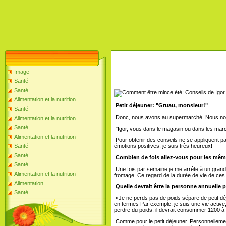
Image
Santé
Santé
Alimentation et la nutrition
Petit déjeuner: "Gruau, monsieur!"
Santé
Donc, nous avons au supermarché. Nous nous 
Alimentation et la nutrition
Santé
"Igor, vous dans le magasin ou dans les mar
Alimentation et la nutrition
Pour obtenir des conseils ne se appliquent pas
Santé
émotions positives, je suis très heureux!
Santé
Combien de fois allez-vous pour les mêm
Santé
Une fois par semaine je me arrête à un grand
Alimentation et la nutrition
fromage. Ce regard de la durée de vie de ces p
Alimentation
Quelle devrait être la personne annuelle 
Santé
«Je ne perds pas de poids sépare de petit déje
en termes Par exemple, je suis une vie active,
perdre du poids, il devrait consommer 1200 à 
Comme pour le petit déjeuner. Personnellement