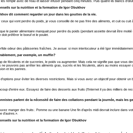
s remplir avec de l'eau et laisser infuser pendant cinq minutes. Puis quatre-ils blancs d'œu
nseils sur la nutrition et la formation de Igor Obukhov
ov dit comment regarder un jour dans les gouttes de la vie.
x qui vont perdre du poids, je vous conseille de ne pas frire des aliments, et cuit ou cuit 
 le panier alimentaire manquait pour perdre du poids (pendant assiette devrait être moitié r
oit préférer le boeuf et le poulet.
rfide odeur des pâtisseries fraîches. Je avoue: si mon interlocuteur a été Igor immédiatemen
orablement, par exemple, un muffin?
 de féculents et de sucreries, le poids va augmenter. Mais cela ne signifie pas que vous deve
ous ne pouvons pas arrêter les aliments gras, sucrés et les féculents, alors au moins essaye
ssion et les pannes.
ptions pour éviter les diverses restrictions. Mais si vous avez un objectif pour obtenir un 
oup d'entre eux. Essayez de faire des desserts aux fruits (l'Internet il ya des milliers de rec
onnistes parlent de la nécessité de faire des collations pendant la journée, mais les
ouvez manger des fruits:. Pomme ou une banane Une fin d'après midi devrait inclure dans vo
e d'autres.».
onseils sur la nutrition et la formation de Igor Obukhov