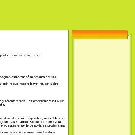
poids et une vie saine en été.
ompagnon embarrassé acheteurs sourire.
 fait même que vous effrayer les gens des
ièrement frais - essentiellement lait ou le
d.).
similaire dans sa composition, mais diffèrent
agnent pas si facile). Si une personne veut
e processus et perte de poids se produira mal.
al - environ 40 grammes) vendus dans