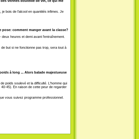
des vitrines bouteille de vin, ce qui me
 je bois de l'alcool en quantités infimes. Je
se pose: comment manger avant la classe?
 deux heures et demi avant l'entraînement.
de but si ne fonctionne pas trop, sera tout à
ids à long ... Alors balade majestueuse
e poids soulevé et la difficulté. L'homme qui
- 40-45). En raison de cette peur de regarder
que vous suivez programme professionnel.