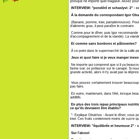
presque ne importe quel magasin. Assez pour le
INTERVIEW: "pondéré et schaslyvi- 2" - co
À la demande du correspondant Igor Obukh
(Banane, pomme, kiwi, pamplemousse). Pour ceu
d'aliments gras, il peut paraître le contraire.
Comme pour le dîner, puis Igor recommande que
d'accompagnement et de la viande). La viande d
Et comme sans bonbons et pâtisseries?
À ce point dans le supermarché de la salle pe
Jeux et quoi faire si je veux manger inex
Ne importe qui comprend que si il ya beaucoup
farine soir, se prélasser sur le canapé. Si n
grande activité, alors il n'y avait pas la dépre
Vous pouvez certainement trouver beaucoup d'o
pas faire.
En outre, maintenant, dans l'été, lorsque beauc
additifs.
En plus des trois repas principaux nutriti
ce qu'ils devraient être établis?
"- Explique Obukhov - Avant le dîner, vous p
kiwi: Ces fruits contiennent moins de sucre qu
INTERVIEW: "équilibrée et heureuse 2" - c
Sur l'alcool