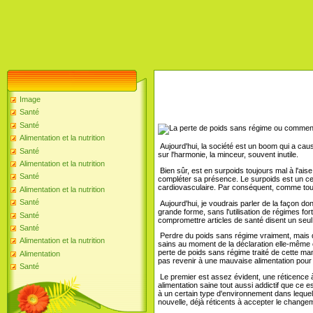
Image
Santé
Santé
Alimentation et la nutrition
Aujourd'hui, la société est un boom qui a cau
Santé
sur l'harmonie, la minceur, souvent inutile.
Alimentation et la nutrition
Bien sûr, est en surpoids toujours mal à l'ai
Santé
compléter sa présence. Le surpoids est un cert
cardiovasculaire. Par conséquent, comme tou
Alimentation et la nutrition
Santé
Aujourd'hui, je voudrais parler de la façon d
grande forme, sans l'utilisation de régimes f
Santé
compromettre articles de santé disent un seul
Santé
Perdre du poids sans régime vraiment, mais do
Alimentation et la nutrition
sains au moment de la déclaration elle-même c
perte de poids sans régime traité de cette man
Alimentation
pas revenir à une mauvaise alimentation pour
Santé
Le premier est assez évident, une réticence à 
alimentation saine tout aussi addictif que ce e
à un certain type d'environnement dans lequel 
nouvelle, déjà réticents à accepter le changem