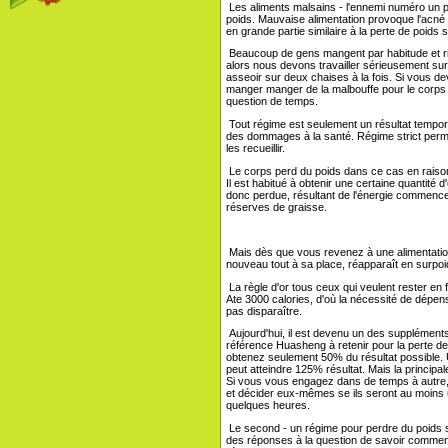
Les aliments malsains - l'ennemi numéro un p
poids. Mauvaise alimentation provoque l'acné n
en grande partie similaire à la perte de poids 
Beaucoup de gens mangent par habitude et rien
alors nous devons travailler sérieusement sur l
asseoir sur deux chaises à la fois. Si vous de
manger manger de la malbouffe pour le corps et
question de temps.
Tout régime est seulement un résultat tempora
des dommages à la santé. Régime strict perme
les recueillir.
Le corps perd du poids dans ce cas en raison 
Il est habitué à obtenir une certaine quantité
donc perdue, résultant de l'énergie commence
réserves de graisse.
Mais dès que vous revenez à une alimentation 
nouveau tout à sa place, réapparaît en surpoi
La règle d'or tous ceux qui veulent rester en
Ate 3000 calories, d'où la nécessité de dépens
pas disparaître.
Aujourd'hui, il est devenu un des supplément
référence Huasheng à retenir pour la perte d
obtenez seulement 50% du résultat possible. U
peut atteindre 125% résultat. Mais la principal
Si vous vous engagez dans de temps à autre, al
et décider eux-mêmes se ils seront au moins 
quelques heures.
Le second - un régime pour perdre du poids 
des réponses à la question de savoir commen