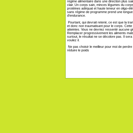
régime alimentaire dans une direction plus saine
clair. Un corps sain, minces légumes du corps, 
protéines adéquat et haute teneur en oligo-él
sans régime de programme prend une longue p
d'endurance.
Pourtant, qui devrait retenir, ce est que la tr
et donc non traumatisant pour le corps. Cette 
atteintes. Vous ne devriez ressentir aucune g
Remplacer progressivement les aliments malsai
surtout, le résultat ne se décolore pas. Il ser
voulez il.
Ne pas choisir le meilleur pour moi de perdre 
réduire le poids