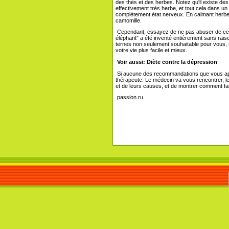
des thés et des herbes. Notez qu'il existe d
effectivement très herbe, et tout cela dans un
complètement état nerveux. En calmant herbes i
camomille.
Cependant, essayez de ne pas abuser de ce 
éléphant" a été inventé entièrement sans rai
ternes non seulement souhaitable pour vous,
votre vie plus facile et mieux.
Voir aussi:
Diète contre la dépression
Si aucune des recommandations que vous appl
thérapeute. Le médecin va vous rencontrer, les
et de leurs causes, et de montrer comment fa
passion.ru