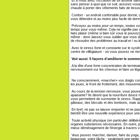
Et si vous avez l'occasion de se asseoir dan
sans penser à quoi que ce soit, assurez-vous 
chaude à porter des vêtements faits de tissus n
Confort - un endroit confortable pour dormir,
vous détendre et au moins plus facile de dormi
Prévoyez au moins pour un temps, toutes vos
temps pour vous-même. Cela ne signifie pas q
faire plaisir (même si bien sûr vous le pouve
même - donc laissez-vous oublier que vous dev
de résoudre des problèmes au travail et / ou le
Avec le stress forte et constante sur le sys
centre de villégiature - où vous pouvez ne rien 
Voir aussi
:
5 façons d'améliorer le sommei
A la tête d'une forte concentration de term
nerveusement sur les cheveux et faire un lé
Ne consciemment, «marcher» vos doigts comme
les joues, le front de frottement, des mouveme
Au cours de la tension nerveuse, vous pouv
apaisante? Ils disent que la nourriture douce
vous permettent de surmonter le stress. Rapp
gâteaux, des biscuits et des bonbons, mais auss
En bref, ne pas se laisser emporter et ne pas
bientôt être une nouvelle expérience pour une
Toute activité physique (en particulier délibér
organes substances nécessaires. En outre, p
mieux déménagement de l'énergie à travers v
Vous pouvez marcher, danser, faire du yoga, 
beaucoup, votre tâche - seulement une petit