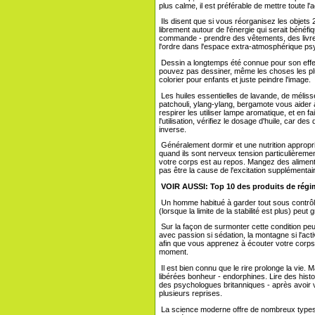
plus calme, il est préférable de mettre toute l'
Ils disent que si vous réorganisez les objets 
librement autour de l'énergie qui serait bénéfiq
commande - prendre des vêtements, des livres,
l'ordre dans l'espace extra-atmosphérique psy
Dessin a longtemps été connue pour son effet
pouvez pas dessiner, même les choses les plu
colorier pour enfants et juste peindre l'image.
Les huiles essentielles de lavande, de mélisse
patchouli, ylang-ylang, bergamote vous aider à
respirer les utiliser lampe aromatique, et en f
l'utilisation, vérifiez le dosage d'huile, car 
inverse.
Généralement dormir et une nutrition appropri
quand ils sont nerveux tension particulièreme
votre corps est au repos. Mangez des aliments 
pas être la cause de l'excitation supplémentai
VOIR AUSSI:
Top 10 des produits de régi
Un homme habitué à garder tout sous contrô
(lorsque la limite de la stabilité est plus) peut
Sur la façon de surmonter cette condition peut
avec passion si sédation, la montagne si l'act
afin que vous apprenez à écouter votre corps 
moment.
Il est bien connu que le rire prolonge la vie. 
libérées bonheur - endorphines. Lire des histoi
des psychologues britanniques - après avoir vu
plusieurs reprises.
La science moderne offre de nombreux types de