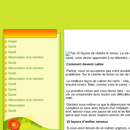
Image
Santé
Santé
La vie 
Alimentation et la nutrition
santé, vous devez apprendre à se détendre, 
Santé
Comment devenir calme
Alimentation et la nutrition
Parfois, nous ne acceptons pas votre anxiété 
Santé
problèmes. Sur le chemin de briser un tas de
Alimentation et la nutrition
La meilleure façon de calmer les nerfs - cela, 
Santé
ensuivit stress. Mais, comme vous le savez, n
Santé
La première chose que vous devez faire - e
sûr va comprendre avec toutes ses difficult
Santé
main.
Alimentation et la nutrition
Décidez vous-même ce que la dépression ner
Alimentation
complexe et vous avez besoin d'un «hôpital»
Santé
bref, laissez-vous une pause de tout et de libér
parce que vous aurez toujours penser de votr
15 façons d'arrêter nerveux
Si vous avez besoin de se calmer urgence, 