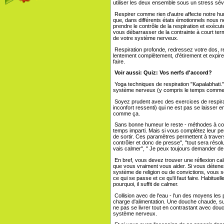
utiliser les deux ensemble sous un stress sé
Respirer comme rien d'autre affecte notre humeur
que, dans différents états émotionnels nous 
prendre le contrôle de la respiration et exéc
vous débarrasser de la contrainte à court ter
de votre système nerveux.
Respiration profonde, redressez votre dos, r
lentement complètement, d'étirement et expire
faire.
Voir aussi: Quiz: Vos nerfs d'accord?
Yoga techniques de respiration "Kapalabhati." 
système nerveux (y compris le temps comme u
Soyez prudent avec des exercices de respira
inconfort ressenti) qui ne est pas se laisser
comme ça.
Sans bonne humeur le reste - méthodes à cour
temps imparti. Mais si vous complétez leur pe
de sortir. Ces paramètres permettent à traver
contrôler et donc de presse", "tout sera résol
vais calmer", " Je peux toujours demander de l
En bref, vous devez trouver une réflexion calm
que vous vraiment vous aider. Si vous détene
système de religion ou de convictions, vous s
ce qui se passe et ce qu'il faut faire. Habitu
pourquoi, il suffit de calmer.
Collision avec de l'eau - l'un des moyens les p
charge d'alimentation. Une douche chaude, surto
ne pas se livrer tout en contrastant avec douc
système nerveux.