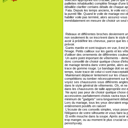
paillettes inhabituelle) complète l'image d'une
détaillée clarifier certains détails de chaque ap
Fata. Depuis les temps anciens, le voile est 
la pureté fille. Quand le voile de mariage est ob
habiller voile pas terminé, alors assurez-vo
immédiatement en mesure de choisir un seul s
Rideaux et différentes broches deviennent u
non seulement ils se inscrivent dans le style
avoir à prédéfinir les cheveux, parce que les 
prévoir.
Gants mariée et sont toujours en vue, il est im
l'image. Petits cailloux sur les gants et les v
d'utiliser des ornements de différentes couleurs
Un autre point important de vêtements - dentell
donc conseillé de choisir quelque chose d'inh
de mariage tiendra dans votre jambe, alors as
trace de gomme rouge. Le bandage doit se as
temps, toute trace de celui-ci sont inacceptab
Maintenant déplacer lentement sur les chaussu
compétitions ou tomber nécessairement sur l
voyez ses chaussures sous différents angles, 
dans le style général de vêtements. Oh, et n
dans les chaussures de taille appropriée est e
Ne ayez pas peur de choisir quelque chose d'
accessoires parfaitement choisis ravira tous 
minimum de "gadgets" sera longuement débattu
Lors du mariage, tous les yeux devraient engag
entièrement positifs en raison!
L'écoute de ces conseils simples, vous pouvez
l'élégance de votre silhouette et vous faire la p
Et enfin mouche dans la soupe. Après avoir ach
trop manger, ou au moment le plus crucial se dér
pereshyvaty.