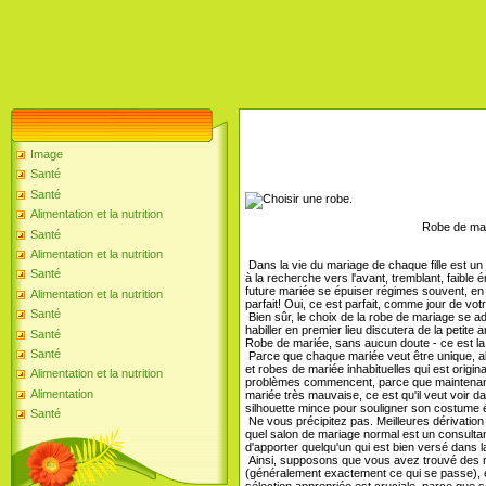
Image
Santé
Santé
Alimentation et la nutrition
Robe de mar
Santé
Alimentation et la nutrition
Dans la vie du mariage de chaque fille est un j
Santé
à la recherche vers l'avant, tremblant, faible 
future mariée se épuiser régimes souvent, en 
Alimentation et la nutrition
parfait! Oui, ce est parfait, comme jour de vot
Santé
Bien sûr, le choix de la robe de mariage se a
habiller en premier lieu discutera de la petit
Santé
Robe de mariée, sans aucun doute - ce est la 
Santé
Parce que chaque mariée veut être unique, alor
et robes de mariée inhabituelles qui est origin
Alimentation et la nutrition
problèmes commencent, parce que maintenant 
Alimentation
mariée très mauvaise, ce est qu'il veut voir d
silhouette mince pour souligner son costume él
Santé
Ne vous précipitez pas. Meilleures dérivation 
quel salon de mariage normal est un consultan
d'apporter quelqu'un qui est bien versé dans 
Ainsi, supposons que vous avez trouvé des rob
(généralement exactement ce qui se passe), e
sélection appropriée est cruciale, parce que 