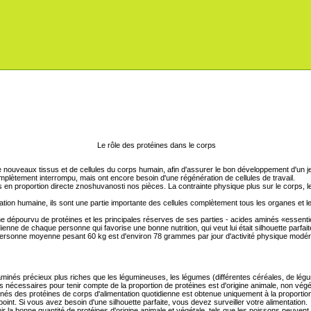
Le rôle des protéines dans le corps
e nouveaux tissus et de cellules du corps humain, afin d'assurer le bon développement d'un je
plètement interrompu, mais ont encore besoin d'une régénération de cellules de travail.
en proportion directe znoshuvanosti nos pièces. La contrainte physique plus sur le corps, le 
ation humaine, ils sont une partie importante des cellules complètement tous les organes et l
me dépourvu de protéines et les principales réserves de ses parties - acides aminés «essenti
ienne de chaque personne qui favorise une bonne nutrition, qui veut lui était silhouette parfait
 personne moyenne pesant 60 kg est d'environ 78 grammes par jour d'activité physique modé
inés précieux plus riches que les légumineuses, les légumes (différentes céréales, de légume
es nécessaires pour tenir compte de la proportion de protéines est d'origine animale, non végé
nés des protéines de corps d'alimentation quotidienne est obtenue uniquement à la proportion
int. Si vous avez besoin d'une silhouette parfaite, vous devez surveiller votre alimentation.
r la bonne quantité de protéines d'origine animale et végétale, tels que les poissons peuvent ê