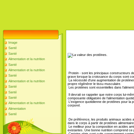
Image
Santé
Santé
Alimentation et la nutrition
Santé
Alimentation et la nutrition
Protein - sont les principaux constructeurs d
Santé
grave lorsque la croissance du corps sont com
La nécessité d'une augmentation de protéines 
Alimentation et la nutrition
propre régénérer le tissu musculaire.
Santé
Les protéines sont essentielles dans l'aliment
Santé
Il devrait se rappeler que notre corps lui-mê
Santé
composante obligatoire de l'alimentation quotid
L'exigence quotidienne de protéines pour la
Alimentation et la nutrition
corporel.
Alimentation
Santé
De préférence, les produits animaux acides am
dans le corps à partir de protéines alimentair
Le meilleur pour la composition en acides ami
existantes. Une bonne nutrition comprend ce po
Certains plats sont cuits correctement conteni