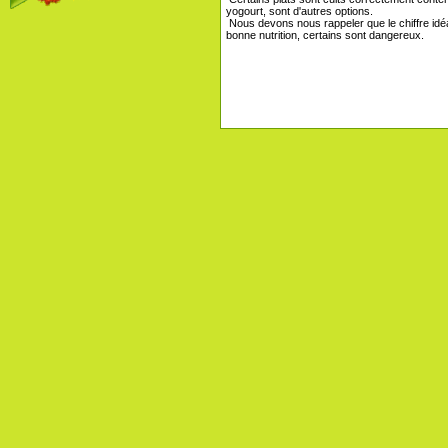
yogourt, sont d'autres options.
Nous devons nous rappeler que le chiffre idéal 
bonne nutrition, certains sont dangereux.