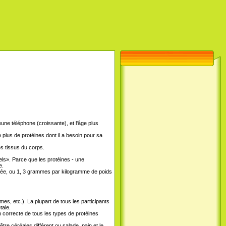
une téléphone (croissante), et l'âge plus
plus de protéines dont il a besoin pour sa
es tissus du corps.
els». Parce que les protéines - une
e.
rée, ou 1, 3 grammes par kilogramme de poids
s, etc.). La plupart de tous les participants
tale.
 correcte de tous les types de protéines
tre céréales différent ou salade, pain et le