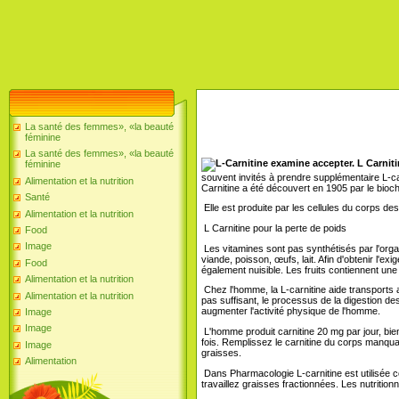
La santé des femmes», «la beauté
féminine
La santé des femmes», «la beauté
féminine
souvent invités à prendre supplémentaire L-ca
Alimentation et la nutrition
Carnitine a été découvert en 1905 par le bioc
Santé
Elle est produite par les cellules du corps de
Alimentation et la nutrition
L Carnitine pour la perte de poids
Food
Image
Les vitamines sont pas synthétisés par l'orga
viande, poisson, œufs, lait. Afin d'obtenir l'
Food
également nuisible. Les fruits contiennent un
Alimentation et la nutrition
Chez l'homme, la L-carnitine aide transports a
Alimentation et la nutrition
pas suffisant, le processus de la digestion des
augmenter l'activité physique de l'homme.
Image
Image
L'homme produit carnitine 20 mg par jour, bie
fois. Remplissez le carnitine du corps manquan
Image
graisses.
Alimentation
Dans Pharmacologie L-carnitine est utilisée 
travaillez graisses fractionnées. Les nutritio