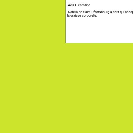
Avis L-carnitine
Natella de Saint-Pétersbourg a écrit qui acce
la graisse corporelle.