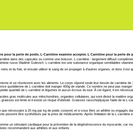
L-Carnitine examine accepter. L Carnitine pour la perte de 
rnitine dans des capsules ou comme une boisson. L-carnitine - largement diffusé complément a
himiste russe Vladimir Gulevich. L-carnitine est une substance organique semblables vitamin
s reins et du foie, et ensuite utiliser le sang de se propager à d'autres organes, et donc il e
nisme et se réunissent avec les aliments. Le corps répond seule leur besoin de carnitine de 1
exigence quotidienne de L-carnitine doit manger 400g de viande. Ce nombre ne peut pas manger de
e petite quantité de L-carnitine et légumes et aucun écrous du tout. À cet égard, il est néce
cides gras molécules aux mitochondries, organites cellulaires, qui sont divisé la matière orga
 graisses est lente et il existe un risque d'obésité. Graisses rasscheplyayas l'aide de la L-car
n que nécessaire à 20 mg par kg de poids corporel, et si vous êtes un athlète ou engagés dan
ts peuvent être synthétisés par la prise de médicaments. Après l'initiation de la L-carnitine
comme un stimulant cardiaque pour la prévention de la dégénérescence du myocarde, car musc
nnistes recommandent aux athlètes et aux enfants.