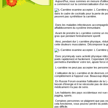
Aujourd'hui, nous sommes en mesure d'utiliser
a commencé sur la commercialisation d'un nou
dans le cadre de cocktails pour la perte de po
peuvent pas synthétiser la carnitine.
Dans les maladies infectieuses accompagnée de
affaiblissement du système immunitaire.
Avant de prendre la L-carnitine comme un moye
gras que pendant l'entraînement sportif.
Ainsi, pendant dur L-carnitine physique, rédui
cette douleurs musculaires. Décomposer la gr
Donc pryminyaly sans activité physique ridicu
poids rapidement et facilement. Cependant 1000
permettra d'améliorer votre ton, ajoute force 
L-carnitine ne peut pas accepter les personne
L'utilisation de la L-carnitine et de diverse
complètement à l'opposé vue. Beaucoup dépe
En Russie Forum examine l'utilisation de la L-
besoin d'énergie et il ne nécessite pas de d
médicament n'a pas de sens.
Les habitants des pays occidentaux est vue quel
jogging, sports.
Certaines personnes se plaignent que pas exp
cela fonctionne, vous pouvez perdre du poids en 
pas difficile.