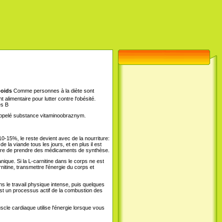
poids
Comme personnes à la diète sont
limentaire pour lutter contre l'obésité.
es B
st appelé substance vitaminoobraznym.
0-15%, le reste devient avec de la nourriture:
 la viande tous les jours, et en plus il est
ssaire de prendre des médicaments de synthèse.
nique. Si la L-carnitine dans le corps ne est
nitine, transmettre l'énergie du corps et
s le travail physique intense, puis quelques
 est un processus actif de la combustion des
le cardiaque utilise l'énergie lorsque vous