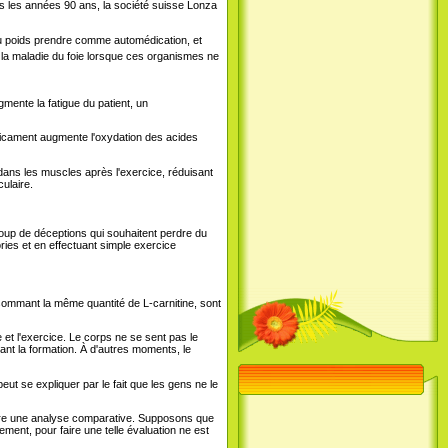
ns les années 90 ans, la société suisse Lonza
 du poids prendre comme automédication, et
et la maladie du foie lorsque ces organismes ne
mente la fatigue du patient, un
édicament augmente l'oxydation des acides
 dans les muscles après l'exercice, réduisant
ulaire.
coup de déceptions qui souhaitent perdre du
ories et en effectuant simple exercice
nsommant la même quantité de L-carnitine, sont
 et l'exercice. Le corps ne se sent pas le
nt la formation. À d'autres moments, le
eut se expliquer par le fait que les gens ne le
aire une analyse comparative. Supposons que
rement, pour faire une telle évaluation ne est