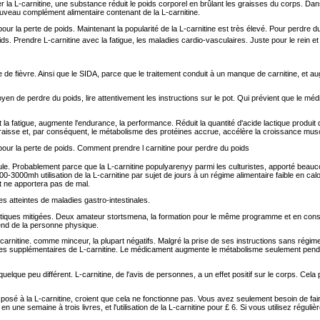
 la L-carnitine, une substance réduit le poids corporel en brûlant les graisses du corps. Da
veau complément alimentaire contenant de la L-carnitine.
Maintenant la popularité de la L-carnitine est très élevé. Pour perdre
ids. Prendre L-carnitine avec la fatigue, les maladies cardio-vasculaires. Juste pour le rein 
 fièvre. Ainsi que le SIDA, parce que le traitement conduit à un manque de carnitine, et aug
n de perdre du poids, lire attentivement les instructions sur le pot. Qui prévient que le m
t la fatigue, augmente l'endurance, la performance. Réduit la quantité d'acide lactique produit
aisse et, par conséquent, le métabolisme des protéines accrue, accélère la croissance musc
Comment prendre l carnitine pour perdre du poids
le. Probablement parce que la L-carnitine populyarenyy parmi les culturistes, apporté beau
-3000mh utilisation de la L-carnitine par sujet de jours à un régime alimentaire faible en cal
et ne apportera pas de mal.
s atteintes de maladies gastro-intestinales.
s critiques mitigées. Deux amateur stortsmena, la formation pour le même programme et en co
nd de la personne physique.
carnitine. comme minceur, la plupart négatifs. Malgré la prise de ses instructions sans régime
oses supplémentaires de L-carnitine. Le médicament augmente le métabolisme seulement penda
que peu différent. L-carnitine, de l'avis de personnes, a un effet positif sur le corps. Cela p
osé à la L-carnitine, croient que cela ne fonctionne pas. Vous avez seulement besoin de f
une semaine à trois livres, et l'utilisation de la L-carnitine pour £ 6. Si vous utilisez réguliè