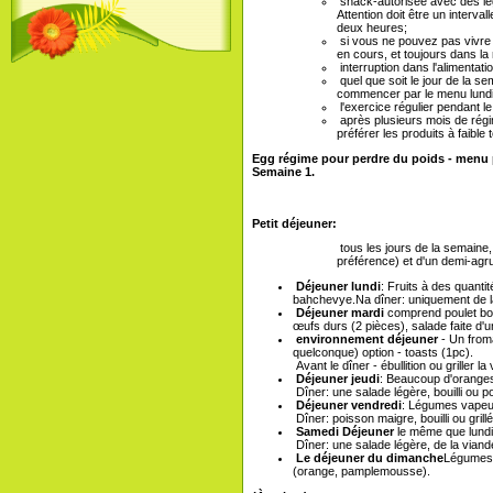
snack-autorisée avec des lég
Attention doit être un intervall
deux heures;
si vous ne pouvez pas vivre 
en cours, et toujours dans la m
interruption dans l'alimentat
quel que soit le jour de la 
commencer par le menu lundi
l'exercice régulier pendant l
après plusieurs mois de régi
préférer les produits à faible 
Egg régime pour perdre du poids - menu 
Semaine 1.
Petit déjeuner:
tous les jours de la semaine
préférence) et d'un demi-ag
Déjeuner lundi
: Fruits à des quanti
bahchevye.Na dîner: uniquement de la v
Déjeuner mardi
comprend poulet bouil
œufs durs (2 pièces), salade faite d'
environnement déjeuner
- Un from
quelconque) option - toasts (1pc).
Avant le dîner - ébullition ou griller l
Déjeuner jeudi
: Beaucoup d'oranges
Dîner: une salade légère, bouilli ou 
Déjeuner vendredi
: Légumes vapeur 
Dîner: poisson maigre, bouilli ou gril
Samedi Déjeuner
le même que lundi
Dîner: une salade légère, de la viande,
Le déjeuner du dimanche
Légumes q
(orange, pamplemousse).