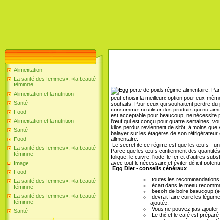
Alimentation
La santé des femmes», «la beauté
féminine
Parm
Alimentation et la nutrition
peut choisir la meilleure option pour eux-mêm
Santé
souhaits. Pour ceux qui souhaitent perdre du
consommer ni utiliser des produits qui ne aim
Food
est acceptable pour beaucoup, ne nécessite pas
Alimentation et la nutrition
l'œuf qui est conçu pour quatre semaines, vou
kilos perdus reviennent de sitôt, à moins qu
Santé
balayer sur les étagères de son réfrigérateu
alimentaire.
Food
Le secret de ce régime est que les œufs - un pr
La santé des femmes», «la beauté
Parce que les œufs contiennent des quantités é
féminine
folique, le cuivre, l'iode, le fer et d'autres sub
avec tout le nécessaire et éviter déficit potenti
Image
Egg Diet - conseils généraux
Food
toutes les recommandations e
La santé des femmes», «la beauté
écart dans le menu recomma
féminine
besoin de boire beaucoup (e
La santé des femmes», «la beauté
devrait faire cuire les légum
féminine
ajoutée;
Vous ne pouvez pas ajouter l
Santé
Le thé et le café est préparé 