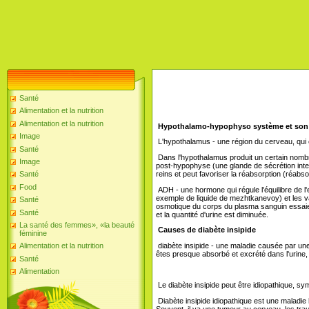
Santé
Alimentation et la nutrition
Alimentation et la nutrition
Hypothalamo-hypophyso système et son r
Image
L'hypothalamus - une région du cerveau, qui 
Santé
Dans l'hypothalamus produit un certain nombre
Image
post-hypophyse (une glande de sécrétion inte
reins et peut favoriser la réabsorption (réabsorp
Santé
Food
ADH - une hormone qui régule l'équilibre de l'
exemple de liquide de mezhtkanevoy) et les v
Santé
osmotique du corps du plasma sanguin essaie de
Santé
et la quantité d'urine est diminuée.
La santé des femmes», «la beauté
Causes de diabète insipide
féminine
diabète insipide - une maladie causée par une
Alimentation et la nutrition
êtes presque absorbé et excrété dans l'urine, 
Santé
Alimentation
Le diabète insipide peut être idiopathique, sy
Diabète insipide idiopathique est une maladie
Souvent, il ya une tumeur au cerveau, les tr