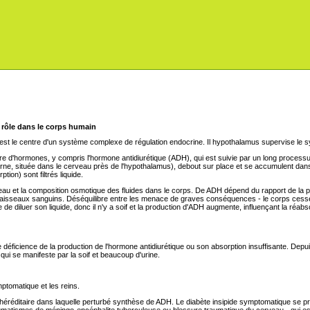
ôle dans le corps humain
est le centre d'un système complexe de régulation endocrine. Il hypothalamus supervise le 
 d'hormones, y compris l'hormone antidiurétique (ADH), qui est suivie par un long processus
rne, située dans le cerveau près de l'hypothalamus), debout sur place et se accumulent dan
tion) sont filtrés liquide.
eau et la composition osmotique des fluides dans le corps. De ADH dépend du rapport de la pr
aisseaux sanguins. Déséquilibre entre les menace de graves conséquences - le corps cesse
 diluer son liquide, donc il n'y a soif et la production d'ADH augmente, influençant la réabso
 déficience de la production de l'hormone antidiurétique ou son absorption insuffisante. Depu
qui se manifeste par la soif et beaucoup d'urine.
mptomatique et les reins.
 héréditaire dans laquelle perturbé synthèse de ADH. Le diabète insipide symptomatique se pr
aumatismes de méningo-encéphalite tuberculeuse ou blessure traumatique du cerveau - qui es