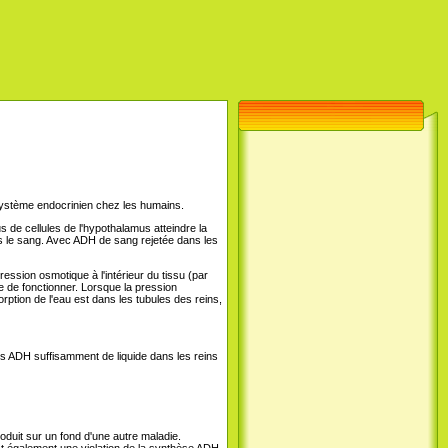
système endocrinien chez les humains.
 de cellules de l'hypothalamus atteindre la
s le sang. Avec ADH de sang rejetée dans les
ession osmotique à l'intérieur du tissu (par
 de fonctionner. Lorsque la pression
rption de l'eau est dans les tubules des reins,
is ADH suffisamment de liquide dans les reins
oduit sur un fond d'une autre maladie.
t également une violation de la synthèse ADH.