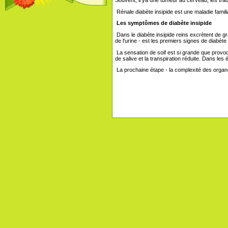
Rénale diabète insipide est une maladie famili
Les symptômes de diabète insipide
Dans le diabète insipide reins excrètent de gr
de l'urine - est les premiers signes de diabète
La sensation de soif est si grande que provoque
de salive et la transpiration réduite. Dans le
La prochaine étape - la complexité des organes