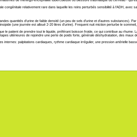
ale congénitale relativement rare dans laquelle les reins perturbés sensibilité à l'ADH, avec 
andes quantités d'urine de faible densité (un peu de sels d'urine et d'autres substances). Pa
 insipide (une journée est alloué 2-20 litres d'urine). Frequent nuit miction perturbe le sommei
 le patient de prendre tout le liquide, préférant boisson froide, ce qui contribue au rhume. La 
s étapes ultérieures de rejoindre une perte de poids forte, générale déshydratation, des maux
 internes: palpitations cardiaques, rythme cardiaque irrégulier, une pression artérielle bass