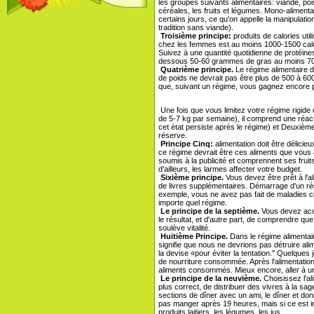
les groupes suivants alimentaires: viande, poisso
céréales, les fruits et légumes. Mono-alimentati
certains jours, ce qu'on appelle la manipulati
tradition sans viande).
Troisième principe:
produits de calories uti
chez les femmes est au moins 1000-1500 calo
Suivez à une quantité quotidienne de protéine
dessous 50-60 grammes de gras au moins 70
Quatrième principe.
Le régime alimentaire d
de poids ne devrait pas être plus de 500 à 6
que, suivant un régime, vous gagnez encore pl
Une fois que vous limitez votre régime rigide 
de 5-7 kg par semaine), il comprend une réacti
cet état persiste après le régime) et Deuxiè
réserve.
Principe Cinq:
alimentation doit être délicie
ce régime devrait être ces aliments que vous
soumis à la publicité et comprennent ses fruit
d'ailleurs, les larmes affecter votre budget.
Sixième principe.
Vous devez être prêt à l'a
de livres supplémentaires. Démarrage d'un rég
exemple, vous ne avez pas fait de maladies ch
importe quel régime.
Le principe de la septième.
Vous devez acco
le résultat, et d'autre part, de comprendre que
soulève vitalité.
Huitième Principe.
Dans le régime alimentair
signifie que nous ne devrions pas détruire ali
la devise «pour éviter la tentation." Quelques 
de nourriture consommée. Après l'alimentation
aliments consommés. Mieux encore, aller à un 
Le principe de la neuvième.
Choisissez l'al
plus correct, de distribuer des vivres à la sa
sections de dîner avec un ami, le dîner et donn
pas manger après 19 heures, mais si ce est i
produits laitiers, les légumes, les jus.