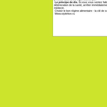
Le principe de dix.
Si vous vous sentez fai
détérioration de la santé, arrêter immédiateme
médecin.
Choisir le bon régime alimentaire - la clé de 
Www.stylehive.ru