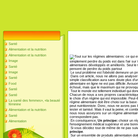
Santé
Alimentation et la nutrition
Alimentation et la nutrition
Image
simplement perdre du poids est dans l'air sur 
alimentaires développés et améliorés. Seul le ti
Santé
pensent de perdre du poids partout
Image
Le seul problème est l'obésité demeure un pr
Dans cet article, nous ne allons pas analyser
Santé
simple classification aura sans doute plus d'
alimentaire en ligne ne est pas difficile. Avouo
Food
échoué, mais que le maximum qui ne provoque
Santé
Tout le monde est tellement individuel qui do
Chacun de nous a ses propres caractéristiqu
Santé
le choix d'un régime qui est impossible. Peut
La santé des femmes», «la beauté
régime alimentaire doit être choisi sur la base
féminine
peut nutritionniste. Donc, nous ne avons pas le
tester et tamisé. Mais il vaut la peine, et c
Alimentation et la nutrition
nous nous asseyons sur un régime alimentaire 
Santé
correspondent pas.
En conséquence,
Un principe:
choisir un ré
Alimentation
l'enseignement médical supérieur et une bonne
Si vous décidez tout de même de ne pas suivr
principe
.
Sur un ensemble de produits alimentation doit ê