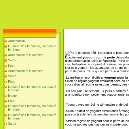
Alimentation
La santé des femmes», «la beauté
féminine
Le produit le plus abor
Alimentation et la nutrition
Exactement
yogourt pour la perte de poids
Santé
d'une alimentation saine et équilibrée. Perte d
cas, l'utilisation de ce produit restera utile 
Food
jour et le yogourt, les avantages de ce qui e
Alimentation et la nutrition
perte de poids. Ceux qui ont perdu à la famine
Santé
La meilleure façon d'utiliser
yogourt pour la 
Selon ce régime yogourt devraient boire au cou
Food
cours d'un tel régime ne est pas permis, plus q
La santé des femmes», «la beauté
féminine
Un peu plus, seulement 3-4 jours autorisés à se
à la nourriture non seulement yogourt mais aus
Image
Food
Yogourt avec un régime alimentaire et de boire
La santé des femmes», «la beauté
féminine
Selon l'Institut de yogourt alimentation à mange
poisson (seulement si une chanson) et les po
La santé des femmes», «la beauté
féminine
Striped régime de yogourt pour la perte de poi
Santé
vous ne pouvez pas manger ne importe quoi, et