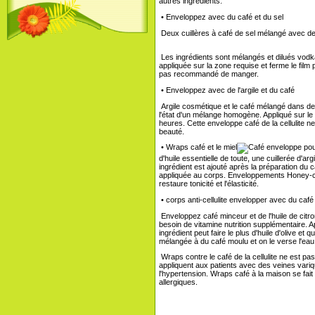
autres ingrédients.
• Enveloppez avec du café et du sel
Deux cuillères à café de sel mélangé avec deu
Les ingrédients sont mélangés et dilués vodka
appliquée sur la zone requise et ferme le fil
pas recommandé de manger.
• Enveloppez avec de l'argile et du café
Argile cosmétique et le café mélangé dans des
l'état d'un mélange homogène. Appliqué sur le
heures. Cette enveloppe café de la cellulite 
beauté.
• Wraps café et le miel
d'huile essentielle de toute, une cuillerée d'ar
ingrédient est ajouté après la préparation du 
appliquée au corps. Enveloppements Honey-café
restaure tonicité et l'élasticité.
• corps anti-cellulite envelopper avec du café 
Enveloppez café minceur et de l'huile de citr
besoin de vitamine nutrition supplémentaire. 
ingrédient peut faire le plus d'huile d'olive et
mélangée à du café moulu et on le verse l'eau 
Wraps contre le café de la cellulite ne est p
appliquent aux patients avec des veines variqu
l'hypertension. Wraps café à la maison se fai
allergiques.