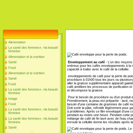
Alimentation
La santé des femmes», «la beauté
féminine
Alimentation et la nutrition
Santé
Enveloppement au café
- L'un des moyens 
onéreux pour les cafés enveloppements à la m
Food
capacité à traiter avec le café de la cellulite.
Alimentation et la nutrition
enveloppements de café pour la perte de poids
Santé
procédure à 01h00 tous les jours ou plusieur
aller la graisse supplémentaire apparaît gaiet
Food
café améliore les processus de purification et
La santé des femmes», «la beauté
et décompose la graisse.
féminine
Pour le besoin de procédure ou d'un produit en
Image
Premièrement, la peau est préparée - lavé, ne
Food
besoin d'une centaine de grammes de café moulu
Doit sortir la pâte, refroidir légèrement pour
La santé des femmes», «la beauté
à problèmes. Après ce film enveloppé d'une co
féminine
pendant au moins une heure. Pendant cette pér
mélange de café de fin lavé avec de l'eau chaud
La santé des femmes», «la beauté
enroule la cellulite donne les résultats après 
féminine
Santé
Le m