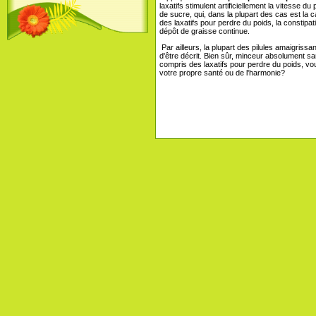
laxatifs stimulent artificiellement la vitesse d
de sucre, qui, dans la plupart des cas est la
des laxatifs pour perdre du poids, la constipa
dépôt de graisse continue.
Par ailleurs, la plupart des pilules amaigrissant
d'être décrit. Bien sûr, minceur absolument san
compris des laxatifs pour perdre du poids, vo
votre propre santé ou de l'harmonie?