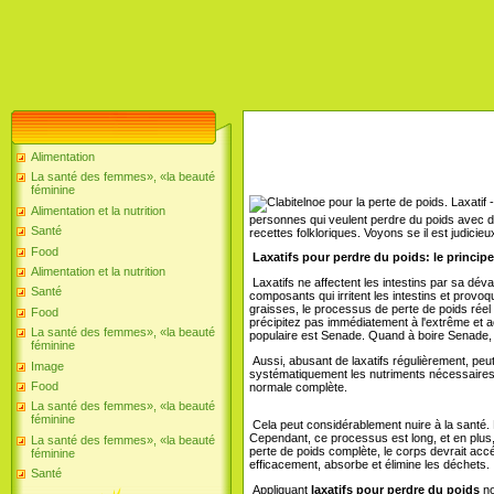
Alimentation
La santé des femmes», «la beauté
féminine
Laxatif 
Alimentation et la nutrition
personnes qui veulent perdre du poids avec de
Santé
recettes folkloriques. Voyons se il est judicie
Food
Laxatifs pour perdre du poids: le principe
Alimentation et la nutrition
Laxatifs ne affectent les intestins par sa dé
Santé
composants qui irritent les intestins et provoq
graisses, le processus de perte de poids rée
Food
précipitez pas immédiatement à l'extrême et a
La santé des femmes», «la beauté
populaire est Senade. Quand à boire Senade, 
féminine
Aussi, abusant de laxatifs régulièrement, peut
Image
systématiquement les nutriments nécessaires,
Food
normale complète.
La santé des femmes», «la beauté
féminine
Cela peut considérablement nuire à la santé. 
Cependant, ce processus est long, et en plus,
La santé des femmes», «la beauté
perte de poids complète, le corps devrait accél
féminine
efficacement, absorbe et élimine les déchets.
Santé
Appliquant
laxatifs pour perdre du poids
no