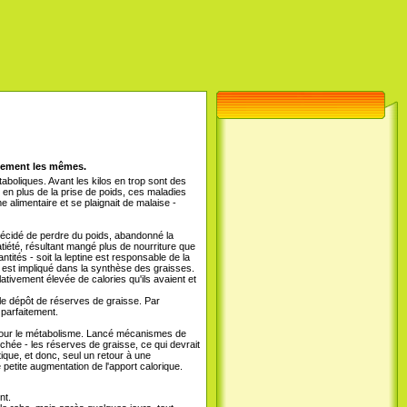
alement les mêmes.
boliques. Avant les kilos en trop sont des
, en plus de la prise de poids, ces maladies
alimentaire et se plaignait de malaise -
 décidé de perdre du poids, abandonné la
tiété, résultant mangé plus de nourriture que
ntités - soit la leptine est responsable de la
 est impliqué dans la synthèse des graisses.
lativement élevée de calories qu'ils avaient et
, le dépôt de réserves de graisse. Par
 parfaitement.
 pour le métabolisme. Lancé mécanismes de
enchée - les réserves de graisse, ce qui devrait
ique, et donc, seul un retour à une
etite augmentation de l'apport calorique.
nt.