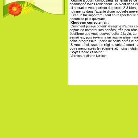
Régime à court, composants alimentaires de bas
abandonné livres reviennent. Souvent dans ces 
alimentation vous permet de perdre 2-3 kilo
nutriments dans l'attente d'une nouvelle grève 
Il est un fait important - tout en respectant 
accumule plus qu'avant.
Khudeem correctement
Comment puis-je obtenir le régime n'a pas con
depuis de nombreuses années, très peu réussis
équilibrée que vous pouvez coller à la vie. 
semaines, puis revenir à un régime alimentair
poids progressive - perte de poids après le 
Si vous choisissez un régime strict à court -
votre menu après le régime était moins nutriti
Soyez belle et saine!
Version audio de l'article: