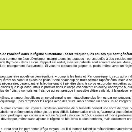
de l'obésité dans le régime alimentaire - assez fréquent, les causes qui sont génér
corps commence à se développer, malgré toutes les astuces - est associée à des troubles méta
nde thyroïde - dans ce cas, l'appétit est réduit, mais les patients sont souvent obèses. Aussi
enflure, changement d'apparence. Si vous ne cessent de gagner du poids, même avec un régime 
eut pas être appelé un bien équilibré, y compris les fruits et. Par conséquent, ceux qui ont
cquièrent souvent un excès de poids. Boire beaucoup de fruits stimule l'appétit émousser la sa
as nécessaire, cependant, et la leptine quand il pénètre dans le corps est produit en petites qua
alories que le glucose, mais le premier dans le corps est converti en acétyl-coenzyme A, qui
 de fruits, y compris les frais, ce qui est presque impossible d'être satisfait, à la graisse re
rotéines, un apport insuffisant en ce qui entraîne un métabolisme plus lent et, par conséquent
 d'équilibrage - pas remplacer les repas avec des fruits, mais comme un snack-ils se intègrent
ps humain comme une urgence - limitation soudaine de nutriments devient une sorte de choc
abolisme et économies d'énergie. Le plus difficile l'alimentation choisie, l'alarme la plus décl
tion prolongée, qui consiste à réduire l'apport calorique de 1500 calories et moins problémat
 développer, même sans ajouter le régime de féculents ou des bonbons, mais seulement une p
 surtout pour les personnes d'âge moyen - au fil du temps ralentit le métabolisme naturelleme