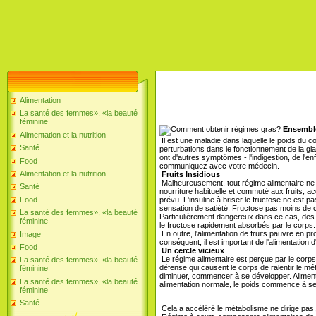
Alimentation
La santé des femmes», «la beauté
féminine
Ensemble 
Alimentation et la nutrition
Il est une maladie dans laquelle le poids du 
Santé
perturbations dans le fonctionnement de la gla
ont d'autres symptômes - l'indigestion, de l'
Food
communiquez avec votre médecin.
Alimentation et la nutrition
Fruits Insidious
Malheureusement, tout régime alimentaire ne p
Santé
nourriture habituelle et commuté aux fruits, a
prévu. L'insuline à briser le fructose ne est p
Food
sensation de satiété. Fructose pas moins de c
La santé des femmes», «la beauté
Particulièrement dangereux dans ce cas, des jus
féminine
le fructose rapidement absorbés par le corps.
En outre, l'alimentation de fruits pauvre en p
Image
conséquent, il est important de l'alimentation
Food
Un cercle vicieux
Le régime alimentaire est perçue par le cor
La santé des femmes», «la beauté
défense qui causent le corps de ralentir le mét
féminine
diminuer, commencer à se développer. Alimenta
La santé des femmes», «la beauté
alimentation normale, le poids commence à se
féminine
Santé
Cela a accéléré le métabolisme ne dirige pas,