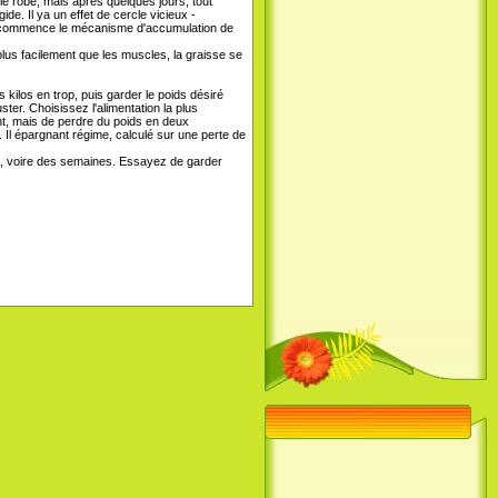
lle robe, mais après quelques jours, tout
e. Il ya un effet de cercle vicieux -
ps commence le mécanisme d'accumulation de
plus facilement que les muscles, la graisse se
ilos en trop, puis garder le poids désiré
er. Choisissez l'alimentation la plus
nt, mais de perdre du poids en deux
 Il épargnant régime, calculé sur une perte de
rs, voire des semaines. Essayez de garder