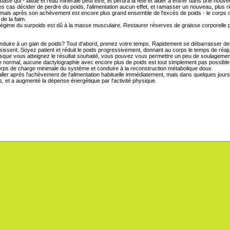
e qui - laitue et l'eau minérale peut être, et perdra la fête et aider à entrer dans une nouve
cas décider de perdre du poids, l'alimentation aucun effet, et ramasser un nouveau, plus rigid
s, mais après son achèvement est encore plus grand ensemble de l'excès de poids - le cor
de la faim.
le régime du surpoids est dû à la masse musculaire. Restaurer réserves de graisse corporelle 
duire à un gain de poids? Tout d'abord, prenez votre temps. Rapidement se débarrasser des k
sent. Soyez patient et réduit le poids progressivement, donnant au corps le temps de réajust
Lorsque vous atteignez le résultat souhaité, vous pouvez vous permettre un peu de soulageme
e normal, aucune dactylographie avec encore plus de poids est tout simplement pas possible.
corps de charge minimale du système et conduire à la reconstruction métabolique doux.
 aller après l'achèvement de l'alimentation habituelle immédiatement, mais dans quelques jou
fs, et a augmenté la dépense énergétique par l'activité physique.