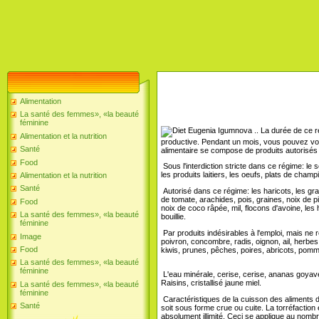
Alimentation
La santé des femmes», «la beauté
féminine
La durée de ce ré
Alimentation et la nutrition
productive. Pendant un mois, vous pouvez vou
Santé
alimentaire se compose de produits autorisés e
Food
Sous l'interdiction stricte dans ce régime: le se
les produits laitiers, les oeufs, plats de cham
Alimentation et la nutrition
Santé
Autorisé dans ce régime: les haricots, les gra
de tomate, arachides, pois, graines, noix de p
Food
noix de coco râpée, mil, flocons d'avoine, les h
La santé des femmes», «la beauté
bouillie.
féminine
Par produits indésirables à l'emploi, mais ne r
Image
poivron, concombre, radis, oignon, ail, herbes
Food
kiwis, prunes, pêches, poires, abricots, pomme
La santé des femmes», «la beauté
féminine
L'eau minérale, cerise, cerise, ananas goyave
Raisins, cristallisé jaune miel.
La santé des femmes», «la beauté
féminine
Caractéristiques de la cuisson des aliments d
Santé
soit sous forme crue ou cuite. La torréfaction e
absolument illimité. Ceci se applique au nomb