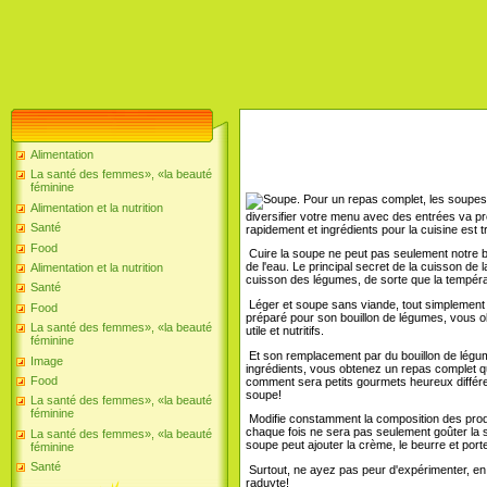
Alimentation
La santé des femmes», «la beauté
féminine
Pour un repas complet, les soupes s
Alimentation et la nutrition
diversifier votre menu avec des entrées va pré
Santé
rapidement et ingrédients pour la cuisine est tr
Food
Cuire la soupe ne peut pas seulement notre bo
de l'eau. Le principal secret de la cuisson de l
Alimentation et la nutrition
cuisson des légumes, de sorte que la tempéra
Santé
Léger et soupe sans viande, tout simplement p
Food
préparé pour son bouillon de légumes, vous ob
La santé des femmes», «la beauté
utile et nutritifs.
féminine
Et son remplacement par du bouillon de légum
Image
ingrédients, vous obtenez un repas complet q
Food
comment sera petits gourmets heureux différe
soupe!
La santé des femmes», «la beauté
féminine
Modifie constamment la composition des produi
chaque fois ne sera pas seulement goûter la 
La santé des femmes», «la beauté
soupe peut ajouter la crème, le beurre et porter
féminine
Santé
Surtout, ne ayez pas peur d'expérimenter, en
raduyte!