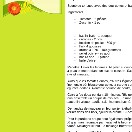
Soupe de tomates avec des courgettes et bas
Ingrédients:
Tomates - 6 pièces.
Zucchini - 1 pc.
basilic frais - 1 bouquet
carottes - 2 pcs.
bouillon de poulet - 300 gr.
l'ail - 4 gousses
crème à 10% - 100 grammes.
sel et poivre - au goût
basilic sec - 1 pincée
huile d'olive
Recette
: Laver les légumes. Ail peler et co
la peau et mettre dans un plat de cuisson. Sau
à vingt minutes.
Alors que les tomates cuites, d'autres légumes
finement le bât blesse courgette, la carotte sur 
légumes dedans. Ajouter le bouillon de poulet, l'
Cuire à feu doux pendant 10 minutes. Rôti pea
tous ensemble un couple de minutes. Ensuite
sauce fini ajouter basilic frais finement haché.
Demandez de nouveau en feu, porter à ébulliti
verser dans des bols, ajouter la crème. Ci-de
Pour la purée de soupe peut également prépar
30 grammes. fromage parmesan et le beurre. R
haché. Mélanger le tout. Le mélange frotter tr