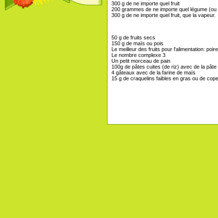
300 g de ne importe quel fruit
200 grammes de ne importe quel légume (ou 
300 g de ne importe quel fruit, que la vapeur.
50 g de fruits secs
150 g de maïs ou pois
Le meilleur des fruits pour l'alimentation: poi
Le nombre complexe 3
Un petit morceau de pain
100g de pâtes cuites (de riz) avec de la pâte
4 gâteaux avec de la farine de maïs
15 g de craquelins faibles en gras ou de cop