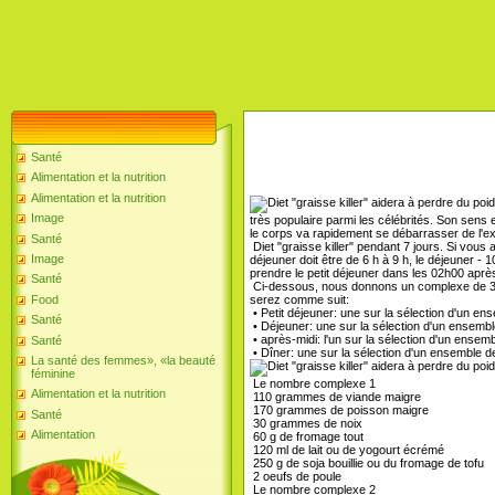
Santé
Alimentation et la nutrition
Alimentation et la nutrition
Image
très populaire parmi les célébrités. Son sens e
le corps va rapidement se débarrasser de l'e
Santé
Diet "graisse killer" pendant 7 jours. Si vous 
Image
déjeuner doit être de 6 h à 9 h, le déjeuner - 
prendre le petit déjeuner dans les 02h00 après 
Santé
Ci-dessous, nous donnons un complexe de 3 p
serez comme suit:
Food
• Petit déjeuner: une sur la sélection d'un en
Santé
• Déjeuner: une sur la sélection d'un ensemble
• après-midi: l'un sur la sélection d'un ensemb
Santé
• Dîner: une sur la sélection d'un ensemble d
La santé des femmes», «la beauté
féminine
Le nombre complexe 1
Alimentation et la nutrition
110 grammes de viande maigre
170 grammes de poisson maigre
Santé
30 grammes de noix
Alimentation
60 g de fromage tout
120 ml de lait ou de yogourt écrémé
250 g de soja bouillie ou du fromage de tofu
2 oeufs de poule
Le nombre complexe 2